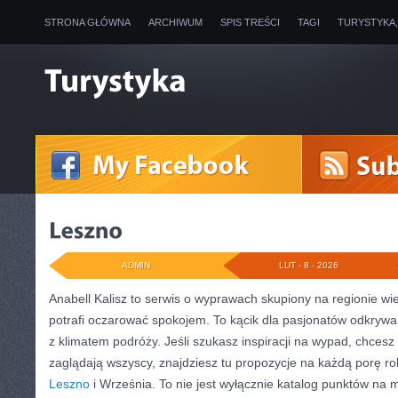
STRONA GŁÓWNA
ARCHIWUM
SPIS TREŚCI
TAGI
TURYSTYKA
ADMIN
LUT - 8 - 2026
Anabell Kalisz to serwis o wyprawach skupiony na regionie wie
potrafi oczarować spokojem. To kącik dla pasjonatów odkrywan
z klimatem podróży. Jeśli szukasz inspiracji na wypad, chcesz 
zaglądają wszyscy, znajdziesz tu propozycje na każdą porę ro
Leszno
i Września. To nie jest wyłącznie katalog punktów na m