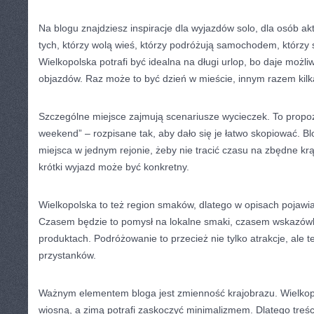
Na blogu znajdziesz inspiracje dla wyjazdów solo, dla osób a
tych, którzy wolą wieś, którzy podróżują samochodem, którzy
Wielkopolska potrafi być idealna na długi urlop, bo daje możl
objazdów. Raz może to być dzień w mieście, innym razem kilka
Szczególne miejsce zajmują scenariusze wycieczek. To propozy
weekend” – rozpisane tak, aby dało się je łatwo skopiować. B
miejsca w jednym rejonie, żeby nie tracić czasu na zbędne kr
krótki wyjazd może być konkretny.
Wielkopolska to też region smaków, dlatego w opisach pojawiaj
Czasem będzie to pomysł na lokalne smaki, czasem wskazó
produktach. Podróżowanie to przecież nie tylko atrakcje, ale
przystanków.
Ważnym elementem bloga jest zmienność krajobrazu. Wielkop
wiosną, a zimą potrafi zaskoczyć minimalizmem. Dlatego treś