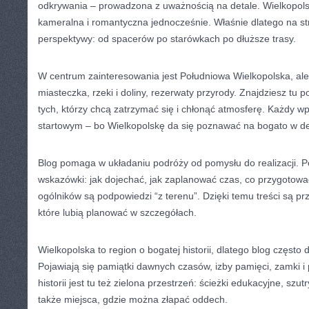
odkrywania – prowadzona z uważnością na detale. Wielkopolsk
kameralna i romantyczna jednocześnie. Właśnie dlatego na str
perspektywy: od spacerów po starówkach po dłuższe trasy.
W centrum zainteresowania jest Południowa Wielkopolska, ale
miasteczka, rzeki i doliny, rezerwaty przyrody. Znajdziesz tu 
tych, którzy chcą zatrzymać się i chłonąć atmosferę. Każdy w
startowym – bo Wielkopolskę da się poznawać na bogato w de
Blog pomaga w układaniu podróży od pomysłu do realizacji. Po
wskazówki: jak dojechać, jak zaplanować czas, co przygotowa
ogólników są podpowiedzi “z terenu”. Dzięki temu treści są p
które lubią planować w szczegółach.
Wielkopolska to region o bogatej historii, dlatego blog często 
Pojawiają się pamiątki dawnych czasów, izby pamięci, zamki i
historii jest tu też zielona przestrzeń: ścieżki edukacyjne, szutr
także miejsca, gdzie można złapać oddech.