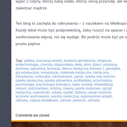
wyjść z rutyny, którzy lubią szlaki, którzy cenią przyrodę, ale t
zwiedzać mądrze.
Ten blog to zachęta do odkrywania – z naciskiem na Wielkopolsk
Każdy tekst może być podpowiedzią, żeby ruszyć na spacer i
zaoferowania więcej, niż się wydaje. Bo podróż może być po 
prostu piękna.
CATEGORIES:
TURYSTYKA, PODRÓŻE
Tagi:
apteka
,
aranżacja wnętrz
,
badania genetyczne
,
biegacze
,
biotechnologia
,
choroby
,
diagnostyka
,
dieta
,
dom
,
dzieci
,
edukacja
domowa
,
egzaminy
,
farmacja
,
fitness medyczny
,
formuła 1
,
genetyka
,
gry edukacyjne
,
korepetycje
,
materiały medyczne
,
medycyna
,
mieszkanie
,
motocykle
,
odchudzanie
,
ogród
,
opieka nad dziećmi
,
opieka społeczna
,
opieka zdrowotna
,
profilaktyka
,
przychodnia
,
psychologia
,
psychologia dziecięca
,
rajdy
,
recepty
,
rehabilitacja
,
remont
,
rodzicielstwo
,
rodzina
,
rowery
,
sporty motorowe
,
sprzęt
medyczny
,
superfoods
,
szkoła
,
szpital
,
trybuny
,
usługi rodzinne
,
wczesne wychowanie
,
wiedza medyczna
,
wyposażenie wnętrz
,
zabawa
,
zajęcia dodatkowe
,
zdrowe żywienie
,
zdrowie
Comments are closed.