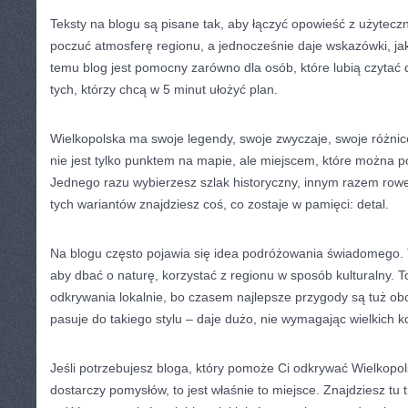
Teksty na blogu są pisane tak, aby łączyć opowieść z użyteczn
poczuć atmosferę regionu, a jednocześnie daje wskazówki, jak
temu blog jest pomocny zarówno dla osób, które lubią czytać dl
tych, którzy chcą w 5 minut ułożyć plan.
Wielkopolska ma swoje legendy, swoje zwyczaje, swoje różnice
nie jest tylko punktem na mapie, ale miejscem, które można 
Jednego razu wybierzesz szlak historyczny, innym razem rowe
tych wariantów znajdziesz coś, co zostaje w pamięci: detal.
Na blogu często pojawia się idea podróżowania świadomego. T
aby dbać o naturę, korzystać z regionu w sposób kulturalny. 
odkrywania lokalnie, bo czasem najlepsze przygody są tuż obo
pasuje do takiego stylu – daje dużo, nie wymagając wielkich k
Jeśli potrzebujesz bloga, który pomoże Ci odkrywać Wielkopol
dostarczy pomysłów, to jest właśnie to miejsce. Znajdziesz tu t