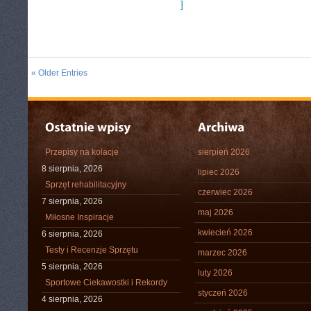
]
« Older Entries
Przepisy na kolacje
sierpień 2026
8 sierpnia, 2026
lipiec 2026
Sprzęt rehabilitacyjny
czerwiec 2026
7 sierpnia, 2026
maj 2026
Miłosne Inspiracje
kwiecień 2026
6 sierpnia, 2026
Testy i Recenzje Sprzętu
marzec 2026
5 sierpnia, 2026
luty 2026
Sportowe Ciekawostki i Rekordy
styczeń 2026
4 sierpnia, 2026