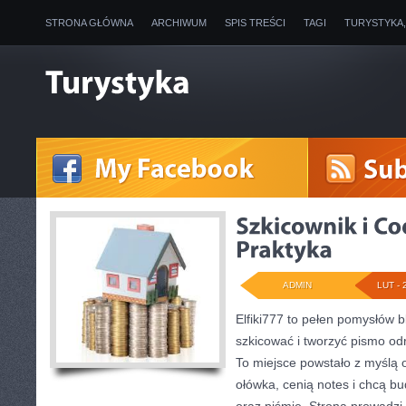
STRONA GŁÓWNA
ARCHIWUM
SPIS TREŚCI
TAGI
TURYSTYKA
ADMIN
LUT - 
Elfiki777 to pełen pomysłów b
szkicować i tworzyć pismo o
To miejsce powstało z myślą o
ołówka, cenią notes i chcą b