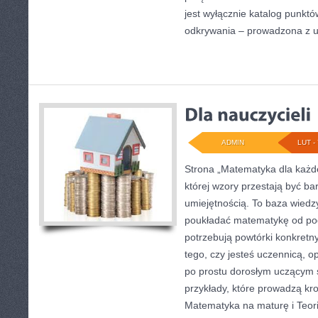
jest wyłącznie katalog punktó
odkrywania – prowadzona z 
ADMIN
LUT - 
Strona „Matematyka dla każde
której wzory przestają być bar
umiejętnością. To baza wiedzy
poukładać matematykę od pods
potrzebują powtórki konkretn
tego, czy jesteś uczennicą, 
po prostu dorosłym uczącym si
przykłady, które prowadzą kr
Matematyka na maturę i Teori