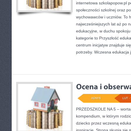
internetowa szkolapopow.pl 
społeczności szkolnej oraz po
wychowawców i uczniów. To hi
najwcześniejszych lat aż po 
edukacyjne, w duchu spokoju 
kategorie to Przyszłość edukac
centrum inicjatyw znajduje si
potrzeby. Wczesna edukacja j
ADMIN
LUT - 
PRZEDSZKOLE NA 5 – wortal 
kompendium, w którym rodzi
dziecko przez wczesną eduka
inspiracje. Strona skupia si