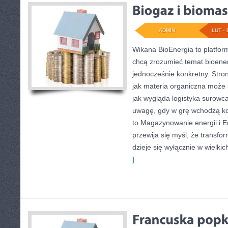
ADMIN
LUT - 
Wikana BioEnergia to platfor
chcą zrozumieć temat bioener
jednocześnie konkretny. Stro
jak materia organiczna może s
jak wygląda logistyka surowc
uwagę, gdy w grę wchodzą kos
to Magazynowanie energii i E
przewija się myśl, że transfo
dzieje się wyłącznie w wielkic
]