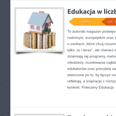
ADMIN
LUT - 
To autorski magazyn poświęco
rodzimym, europejskim oraz 
o osobach, które chcą rozumie
tylko „tu i teraz”, ale równie
zmieniają się programy, metod
młodzieży, oczekiwania najbl
edukatorów oraz priorytety s
stworzone po to, by łączyć r
refleksją, a inspiracje z różn
konkret. Polecamy Edukacja
[