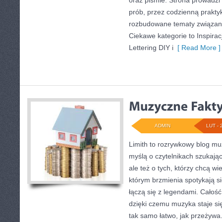
oraz piśmie. Strona prowadzi
prób, przez codzienną praktyk
rozbudowane tematy związane 
Ciekawe kategorie to Inspiracj
Lettering DIY i
[ Read More ]
ADMIN
LUT - 
Limith to rozrywkowy blog mu
myślą o czytelnikach szukając
ale też o tych, którzy chcą wi
którym brzmienia spotykają si
łączą się z legendami. Całoś
dzięki czemu muzyka staje się 
tak samo łatwo, jak przeżywa