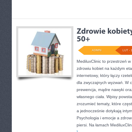
ADMIN
LUT - 
MediluxClinic to przestrzeń w
zdrowiu kobiet na każdym etap
internetowy, który łączy rzet
dla zwyczajnych wyzwań. W ce
prewencja, mądre nawyki ora
własnego ciała. Wpisy powst
zrozumieć tematy, które częs
a jednocześnie dotykają inty
Psychologia i emocje a zdrow
piersi. Na łamach MediluxClini