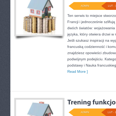
ADMIN
LUT - 
Ten serwis to miejsce stworz
Francji i jednocześnie szlifują
dwóch światów: wojażowania 
języka, który otwiera drzwi 
Jeśli szukasz inspiracji na w
francuską codzienność i komu
znajdziesz opowieści zbudow
podwójnym podejściu. Katego
podstawy i Nauka francuskie
Read More ]
ADMIN
LUT - 