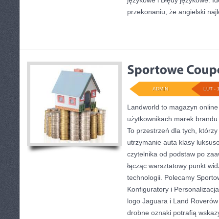
językowe i Błędy językowe. Id
przekonaniu, że angielski najl
ADMIN
LUT - 
Landworld to magazyn online
użytkownikach marek brandu 
To przestrzeń dla tych, którz
utrzymanie auta klasy luksus
czytelnika od podstaw po za
łącząc warsztatowy punkt widz
technologii. Polecamy Sporto
Konfiguratory i Personalizac
logo Jaguara i Land Roverów 
drobne oznaki potrafią wska