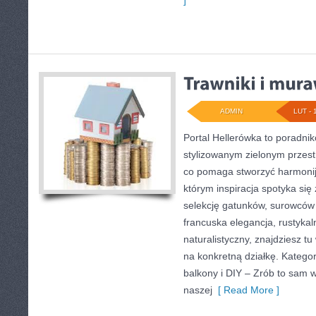
]
ADMIN
LUT - 
Portal Hellerówka to poradni
stylizowanym zielonym przes
co pomaga stworzyć harmonij
którym inspiracja spotyka się 
selekcję gatunków, surowców i 
francuska elegancja, rustykal
naturalistyczny, znajdziesz tu
na konkretną działkę. Kategor
balkony i DIY – Zrób to sam 
naszej
[ Read More ]