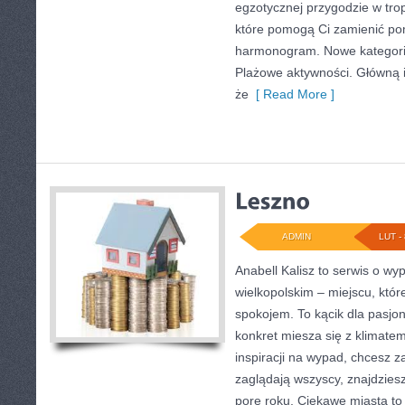
egzotycznej przygodzie w tropi
które pomogą Ci zamienić p
harmonogram. Nowe kategorie
Plażowe aktywności. Główną i
że
[ Read More ]
ADMIN
LUT - 
Anabell Kalisz to serwis o w
wielkopolskim – miejscu, któr
spokojem. To kącik dla pasjo
konkret miesza się z klimatem
inspiracji na wypad, chcesz z
zaglądają wszyscy, znajdzies
porę roku. Ciekawe miasta to