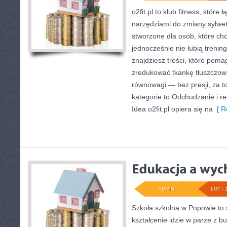
o2fit.pl to klub fitness, które
narzędziami do zmiany sylwetki
stworzone dla osób, które chc
jednocześnie nie lubią trening
znajdziesz treści, które poma
zredukować tkankę tłuszczową
równowagi — bez presji, za t
kategorie to Odchudzanie i re
Idea o2fit.pl opiera się na
[ R
ADMIN
LUT - 
Szkoła szkolna w Popowie to 
kształcenie idzie w parze z 