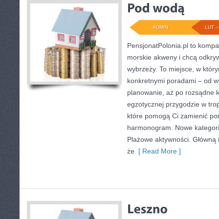
ADMIN
LUT - 
PensjonatPolonia.pl to kompa
morskie akweny i chcą odkryw
wybrzeży. To miejsce, w któr
konkretnymi poradami – od w
planowanie, aż po rozsądne k
egzotycznej przygodzie w tropi
które pomogą Ci zamienić p
harmonogram. Nowe kategorie
Plażowe aktywności. Główną i
że
[ Read More ]