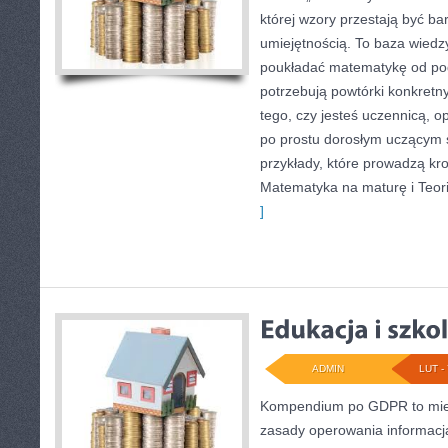
której wzory przestają być bar
umiejętnością. To baza wiedzy
poukładać matematykę od pods
potrzebują powtórki konkretn
tego, czy jesteś uczennicą, 
po prostu dorosłym uczącym si
przykłady, które prowadzą kr
Matematyka na maturę i Teori
]
ADMIN
LUT - 
Kompendium po GDPR to miej
zasady operowania informacja