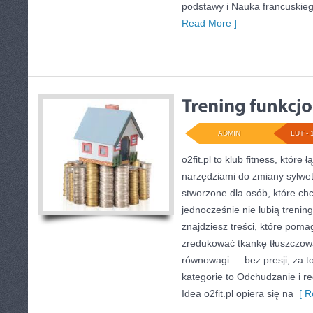
podstawy i Nauka francuskie
Read More ]
ADMIN
LUT - 
o2fit.pl to klub fitness, które
narzędziami do zmiany sylwetki
stworzone dla osób, które chc
jednocześnie nie lubią trening
znajdziesz treści, które poma
zredukować tkankę tłuszczową
równowagi — bez presji, za t
kategorie to Odchudzanie i re
Idea o2fit.pl opiera się na
[ R