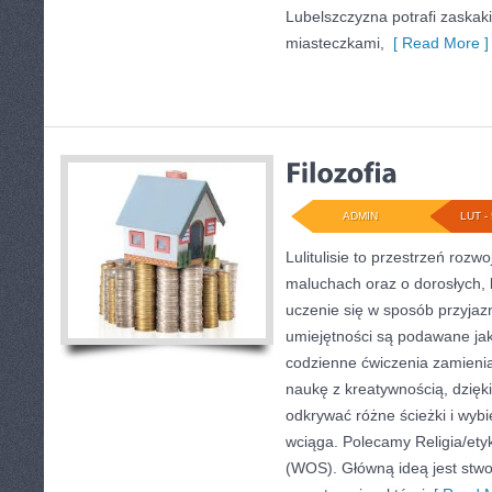
Lubelszczyzna potrafi zaskak
miasteczkami,
[ Read More ]
ADMIN
LUT - 
Lulitulisie to przestrzeń roz
maluchach oraz o dorosłych, 
uczenie się w sposób przyjaz
umiejętności są podawane ja
codzienne ćwiczenia zamieniaj
naukę z kreatywnością, dzię
odkrywać różne ścieżki i wybie
wciąga. Polecamy Religia/ety
(WOS). Główną ideą jest stwo