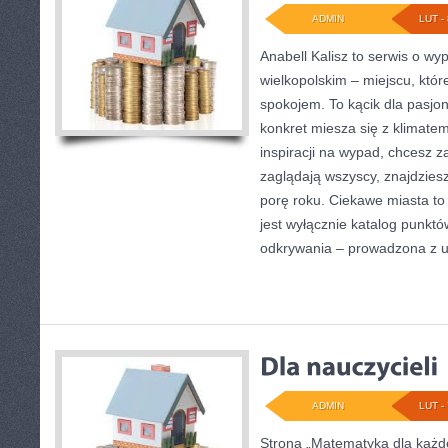
ADMIN
LUT - 
Anabell Kalisz to serwis o w
wielkopolskim – miejscu, któr
spokojem. To kącik dla pasjo
konkret miesza się z klimatem
inspiracji na wypad, chcesz z
zaglądają wszyscy, znajdzies
porę roku. Ciekawe miasta to
jest wyłącznie katalog punktó
odkrywania – prowadzona z 
ADMIN
LUT - 
Strona „Matematyka dla każde