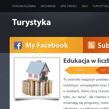
STRONA GŁÓWNA
ARCHIWUM
SPIS TREŚCI
TAGI
TURYSTYKA
ADMIN
LUT - 
To autorski magazyn poświęco
rodzimym, europejskim oraz 
o osobach, które chcą rozumie
tylko „tu i teraz”, ale równie
zmieniają się programy, metod
młodzieży, oczekiwania najbl