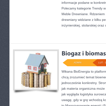
informacje podane w konkretn
Polecamy kategorie Trendy w 
Meble Drewniane. Rdzeniem s
drewniany widziane z kilku p
inżynierskiej, stolarskiej oraz
ADMIN
LUT - 
Wikana BioEnergia to platfor
chcą zrozumieć temat bioener
jednocześnie konkretny. Stro
jak materia organiczna może s
jak wygląda logistyka surowc
uwagę, gdy w grę wchodzą kos
to Magazynowanie energii i E