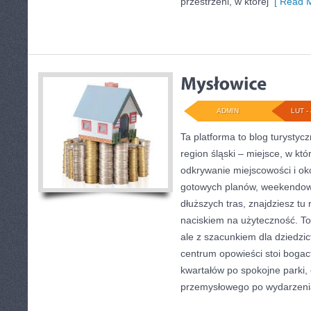
przestrzeni, w której
[ Read M
ADMIN
LUT - 
Ta platforma to blog turysty
region śląski – miejsce, w k
odkrywanie miejscowości i okol
gotowych planów, weekendow
dłuższych tras, znajdziesz tu 
naciskiem na użyteczność. To 
ale z szacunkiem dla dziedzic
centrum opowieści stoi bogac
kwartałów po spokojne parki,
przemysłowego po wydarzenia