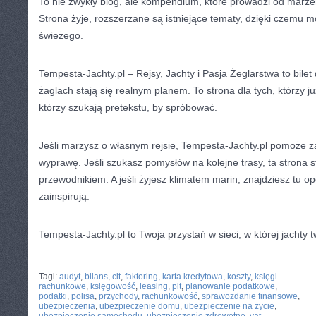
To nie zwykły blog, ale kompendium, które prowadzi od marze
Strona żyje, rozszerzane są istniejące tematy, dzięki czemu 
świeżego.
Tempesta-Jachty.pl – Rejsy, Jachty i Pasja Żeglarstwa to bilet
żaglach stają się realnym planem. To strona dla tych, którzy ju
którzy szukają pretekstu, by spróbować.
Jeśli marzysz o własnym rejsie, Tempesta-Jachty.pl pomoże 
wyprawę. Jeśli szukasz pomysłów na kolejne trasy, ta strona 
przewodnikiem. A jeśli żyjesz klimatem marin, znajdziesz tu op
zainspirują.
Tempesta-Jachty.pl to Twoja przystań w sieci, w której jachty t
CATEGORIES:
TURYSTYKA, PODRÓŻE
Tagi:
audyt
,
bilans
,
cit
,
faktoring
,
karta kredytowa
,
koszty
,
księgi
rachunkowe
,
księgowość
,
leasing
,
pit
,
planowanie podatkowe
,
podatki
,
polisa
,
przychody
,
rachunkowość
,
sprawozdanie finansowe
,
ubezpieczenia
,
ubezpieczenie domu
,
ubezpieczenie na życie
,