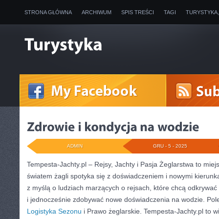
STRONA GŁÓWNA
ARCHIWUM
SPIS TREŚCI
TAGI
TURYSTYKA
ADMIN
GRU - 5 - 2025
Tempesta-Jachty.pl – Rejsy, Jachty i Pasja Żeglarstwa to mie
światem żagli spotyka się z doświadczeniem i nowymi kierunk
z myślą o ludziach marzących o rejsach, które chcą odkrywa
i jednocześnie zdobywać nowe doświadczenia na wodzie. Po
Logistyka Sezonu
i Prawo żeglarskie. Tempesta-Jachty.pl to wi