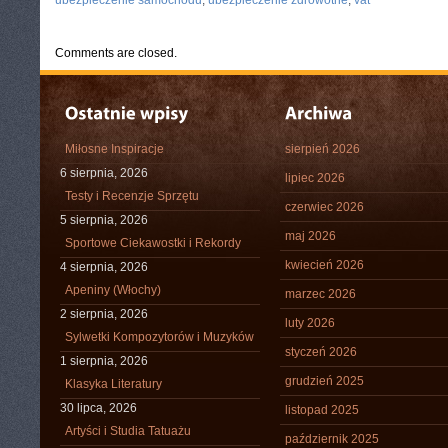
ubezpieczenie samochodu
,
ubezpieczenie zdrowotne
,
vat
Comments are closed.
Miłosne Inspiracje
sierpień 2026
6 sierpnia, 2026
lipiec 2026
Testy i Recenzje Sprzętu
czerwiec 2026
5 sierpnia, 2026
maj 2026
Sportowe Ciekawostki i Rekordy
kwiecień 2026
4 sierpnia, 2026
Apeniny (Włochy)
marzec 2026
2 sierpnia, 2026
luty 2026
Sylwetki Kompozytorów i Muzyków
styczeń 2026
1 sierpnia, 2026
grudzień 2025
Klasyka Literatury
30 lipca, 2026
listopad 2025
Artyści i Studia Tatuażu
październik 2025