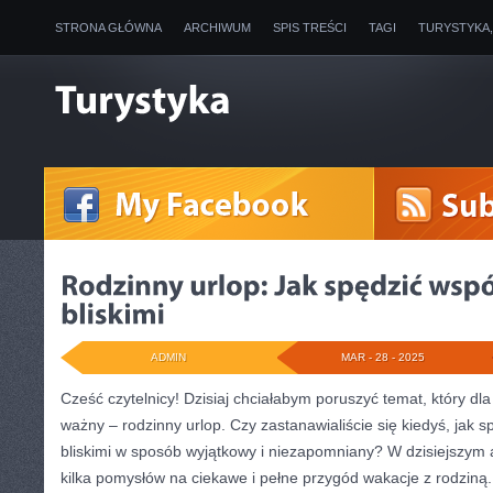
STRONA GŁÓWNA
ARCHIWUM
SPIS TREŚCI
TAGI
TURYSTYKA
ADMIN
MAR - 28 - 2025
Cześć czytelnicy! Dzisiaj chciałabym poruszyć temat, który dla 
⁤ważny‍ – rodzinny urlop. Czy zastanawialiście się kiedyś, jak s
‌bliskimi w sposób wyjątkowy ‌i‌ niezapomniany? W dzisiejszym
kilka ‍pomysłów na ciekawe i ⁢pełne​ przygód wakacje z‍ rodziną.