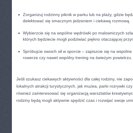
Zorganizuj rodzinny piknik w parku lub na plaży, gdzie będz
delektować‍ się smacznym jedzeniem i ciekawą rozmową.
Wybierzcie się na wspólne wędrówki po malowniczych szla
których ⁣będziecie mogli podziwiać piękno otaczającej przy
Spróbujcie swoich sił w sporcie – zapiszcie się‍ na wspólne ⁢le
rowerze czy nawet ⁣wspólny trening na‍ świeżym ⁤powietrzu.
Jeśli szukasz⁢ ciekawych aktywności dla całej rodziny, nie zap
lokalnych atrakcji turystycznych,​ jak muzea,⁤ parki rozrywki cz
również zainteresować się organizacją warsztatów kreatywnyc
rodziny będą mogli aktywnie⁣ spędzić czas ⁤i ‍rozwijać ⁣swoje umi