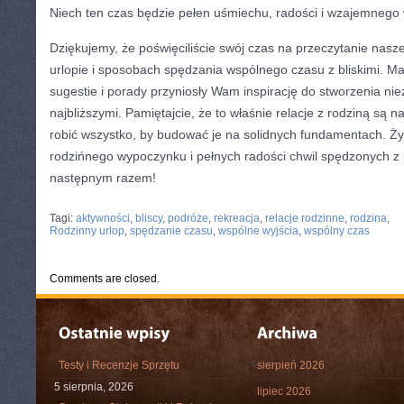
Niech ten czas będzie pełen ⁣uśmiechu, radości i wzajemnego
Dziękujemy, że poświęciliście swój czas na przeczytanie‌ nasze
urlopie i sposobach spędzania wspólnego czasu z bliskimi. Mam
sugestie i⁢ porady przyniosły Wam⁣ inspirację ⁤do stworzenia 
najbliższymi. Pamiętajcie,⁢ że to właśnie relacje z ⁣rodziną są 
robić wszystko, by budować je ​na solidnych fundamentach.
rodzińnego ​wypoczynku i ‍pełnych radości chwil spędzonych z 
następnym razem!
CATEGORIES:
TURYSTYKA, PODRÓŻE
Tagi:
aktywności
,
bliscy
,
podróże
,
rekreacja
,
relacje rodzinne
,
rodzina
,
Rodzinny urlop
,
spędzanie czasu
,
wspólne wyjścia
,
wspólny czas
Comments are closed.
Testy i Recenzje Sprzętu
sierpień 2026
5 sierpnia, 2026
lipiec 2026