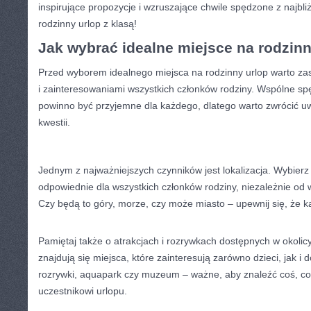
inspirujące ‍propozycje i⁢ wzruszające chwile spędzone z⁤ najbliż
rodzinny ⁣urlop z klasą!
Jak wybrać idealne​ miejsce na rodzinn
Przed wyborem ‌idealnego miejsca ‍na rodzinny ⁣urlop warto⁤ z
i zainteresowaniami wszystkich członków rodziny.⁤ Wspólne spęd
powinno być przyjemne‍ dla każdego, dlatego warto ⁤zwrócić u
kwestii.
Jednym z najważniejszych czynników jest ⁣lokalizacja. Wybierz
odpowiednie dla wszystkich członków rodziny, ⁤niezależnie od
Czy ⁤będą to góry, morze,⁤ czy może⁣ miasto – upewnij się, że ⁣k
Pamiętaj także o atrakcjach i rozrywkach ‌dostępnych‌ w okolic
znajdują się miejsca, ⁤które zainteresują zarówno dzieci, ⁣jak i d
rozrywki,‌ aquapark ⁣czy muzeum – ważne, ​aby znaleźć⁤ coś, 
uczestnikowi urlopu.