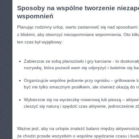
Sposoby na ⁢wspólne tworzenie nieza
wspomnień
Planując ⁣rodzinny⁤ urlop, warto zastanowić się nad sposobam
⁤z bliskimi, aby stworzyć‍ niezapomniane⁢ wspomnienia. ⁣Oto kil
⁣ten ⁣czas‍ był​ wyjątkowy:
Zabierzcie ze sobą ⁤planszówki i gry karciane ‍-⁤ to doskon
rozrywkę, która pozwoli wam się odprężyć i‌ świetnie się ba
Organizujcie wspólne ⁢jedzenie⁣ przy ognisku – ⁤grillowanie 
być nie tylko smacznym ‌posiłkiem,​ ale również ⁤okazją ⁣do 
Wybierzcie ⁣się ‍na wycieczkę⁢ rowerową lub​ pieszą – akty
cieszyć‍ się naturą i spędzić czas aktywnie, ​jednocześnie zbl
Ważne jest, aby na urlopie znaleźć balans między ​aktywnością 
że chodzi przede wszystkim o wspólne spędzanie czasu​ i budow