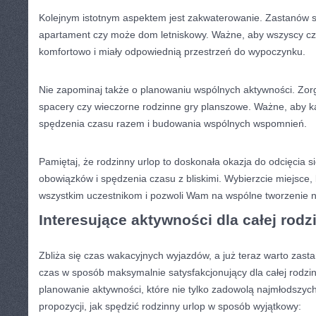
Kolejnym istotnym aspektem jest zakwaterowanie. Zastanów się,
apartament ⁤czy ⁣może dom ‍letniskowy.‌ Ważne, aby wszyscy czł
komfortowo i​ miały odpowiednią przestrzeń do ‍wypoczynku.
Nie zapominaj⁣ także o planowaniu wspólnych aktywności. Zorg
spacery czy wieczorne rodzinne‍ gry planszowe. Ważne, aby ka
spędzenia czasu razem i budowania ⁤wspólnych wspomnień.
Pamiętaj, ⁢że ⁣rodzinny urlop to doskonała okazja do ‌odcięcia 
obowiązków i spędzenia czasu z bliskimi. ​Wybierzcie miejsce,
wszystkim uczestnikom i ‍pozwoli Wam na⁣ wspólne tworzenie n
Interesujące aktywności​ dla⁤ całej rodz
Zbliża się czas ‍wakacyjnych ⁢wyjazdów, a już teraz‌ warto zastano
⁢czas w⁢ sposób maksymalnie satysfakcjonujący⁢ dla całej rodzi
planowanie aktywności, które nie⁣ tylko zadowolą​ najmłodszych,
propozycji, jak spędzić rodzinny urlop w ⁣sposób wyjątkowy: