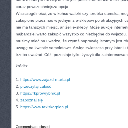
coraz powszechniejsza opcja.
W szczególności, że w końcu walizki czy torebka damska, mog
zakupione przez nas w jednym z e-sklepów po atrakcyjnych ce
nie ma tańszych miejsc, aniżeli e-sklepy. Może aukcje internet
najbardziej warto zakupić wszystko co niezbędne do wyjazdu.
musimy mieć na uwadze, że czymś naprawdę istotnym jest rów
uwagę na kwestie samolotowe. A więc zwłaszcza przy lataniu ta
trzeba uważać. Cóż, pozostaje tylko życzyć dla zainteresowa
źródło:
———————————
1.
https://www.zajazd-marta.pl
2.
przeczytaj całość
3.
https://rkprowrybnik.pl
4.
zapoznaj się
5.
https://www.taxiskorpion.pl
CATEGORIES:
TURYSTYKA, PODRÓŻE
Comments are closed.