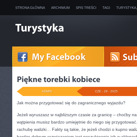
STRONA GŁÓWNA
ARCHIWUM
SPIS TREŚCI
TAGI
TURYSTYKA
ADMIN
CZE - 29 - 2025
Jak można przygotować się do zagranicznego wyjazdu?
Jeżeli wyruszasz w najbliższym czasie za granicę – choćby na
wątpienia musisz bardzo umiejętnie do niego się przygotowa
rachubę walizki… Fakty są takie, że jeżeli chodzi o kupno wal
bardzo dobrym rozwiązaniem jest poszukiwanie ich w sklepac