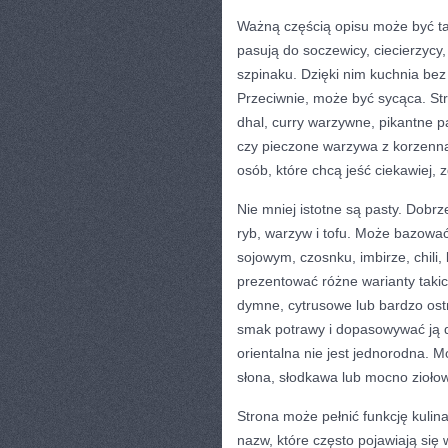
Ważną częścią opisu może być ta
pasują do soczewicy, ciecierzycy, 
szpinaku. Dzięki nim kuchnia be
Przeciwnie, może być sycąca. S
dhal, curry warzywne, pikantne pa
czy pieczone warzywa z korzenną
osób, które chcą jeść ciekawiej, 
Nie mniej istotne są pasty. Dob
ryb, warzyw i tofu. Może bazować 
sojowym, czosnku, imbirze, chili
prezentować różne warianty taki
dymne, cytrusowe lub bardzo ost
smak potrawy i dopasowywać ją d
orientalna nie jest jednorodna. M
słona, słodkawa lub mocno zioło
Strona może pełnić funkcję kulin
nazw, które często pojawiają się