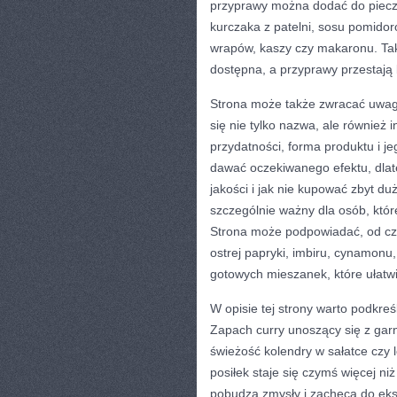
przyprawy można dodać do pieczo
kurczaka z patelni, sosu pomido
wrapów, kaszy czy makaronu. Taki
dostępna, a przyprawy przestają
Strona może także zwracać uwag
się nie tylko nazwa, ale równie
przydatności, forma produktu i j
dawać oczekiwanego efektu, dlat
jakości i jak nie kupować zbyt duż
szczególnie ważny dla osób, kt
Strona może podpowiadać, od cze
ostrej papryki, imbiru, cynamonu,
gotowych mieszanek, które ułatw
W opisie tej strony warto podkr
Zapach curry unoszący się z garn
świeżość kolendry w sałatce czy 
posiłek staje się czymś więcej n
pobudza zmysły i zachęca do eks