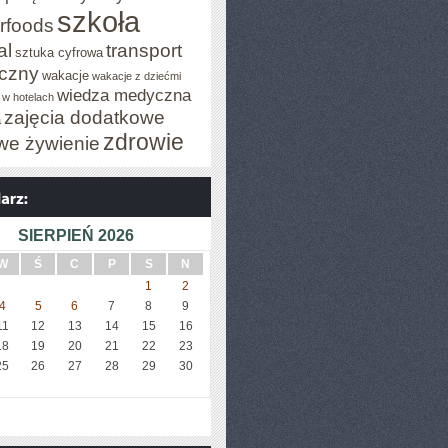
szkoła
rfoods
al
transport
sztuka cyfrowa
iczny
wakacje
wakacje z dziećmi
wiedza medyczna
 w hotelach
zajęcia dodatkowe
a
zdrowie
we żywienie
SIERPIEŃ 2026
W
Ś
C
P
S
N
1
2
4
5
6
7
8
9
11
12
13
14
15
16
18
19
20
21
22
23
25
26
27
28
29
30