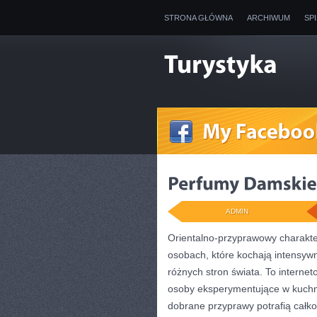
STRONA GŁÓWNA
ARCHIWUM
SP
ADMIN
Orientalno-przyprawowy charakter 
osobach, które kochają intensywn
różnych stron świata. To interne
osoby eksperymentujące w kuchni,
dobrane przyprawy potrafią całko