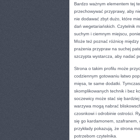
Bardzo ważnym elementem tej tem
przechowywać przyprawy, aby nie t
nie dodawać zbyt dużo, które mies
dań wegetariańskich. Czytelnik 
suchym i ciemnym miejscu, poniew
Może też poznać różnicę między 
prażenia przypraw na suchej pate
szczypta wystarcza, aby nadać po
Strona o takim profilu może przy
codziennym gotowaniu łatwo popa
mięsa, te same dodatki. Tymcza
skomplikowanych technik i bez k
soczewicy może stać się bardziej
warzywa mogą nabrać bliskowsch
czosnkowi i odrobinie ostrości. 
się go kardamonem, szafranem, 
przykłady pokazują, że strona mo
potrzebom czytelnika.