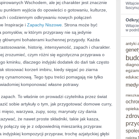
spirowanych Wschodem, ale jej charakter jest znacznie
Witajci
fascynu
u punktem wyjścia do opowieści o gotowaniu, kulturze,
ach i codziennym odkrywaniu nowych połączeń
Odkryj
 Inspiracje i
Zapachy Niszowe
. Strona może być
Witajci
w ‌podró
 pomysłów, w którym przyprawy nie są jedynie
się głównymi bohaterami kuchennej przygody. Każda
antyki
astosowanie, historię, intensywność, zapach i charakter.
genet
iej zrozumieć, czym różni się egzotyczna przyprawa o
bud
go kminku, dlaczego indyjski dodatek do dań tak często
diagno
 jak stosować korzeń imbiru, kiedy sięgać po ziarna
egzam
korę cynamonową. Tego typu treści pomagają nie tylko
edukac
medy
 świadomiej komponować własne potrawy.
mieszka
 zapach. To właśnie on prowadzi czytelnika przez świat
ochro
azić sobie artykuły o tym, jak przygotować domowe curry,
opieka
ć mięso, warzywa, zupy, sosy, marynaty czy dania
zdro
ywać, że nawet proste składniki, takie jak kasza,
przy
dy połączy się je z odpowiednią mieszanką przypraw.
społe
 indyjskiej kompozycji przypraw, trochę azjatyckiej głębi
rodzina