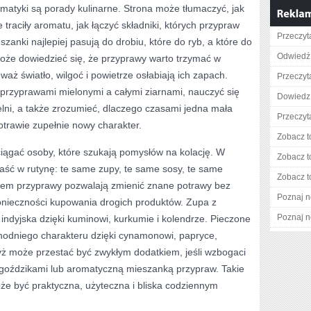
atyki są porady kulinarne. Strona może tłumaczyć, jak
raciły aromatu, jak łączyć składniki, których przypraw
Przeczyta
zanki najlepiej pasują do drobiu, które do ryb, a które do
Odwiedź 
może dowiedzieć się, że przyprawy warto trzymać w
aż światło, wilgoć i powietrze osłabiają ich zapach.
Przeczyta
przyprawami mielonymi a całymi ziarnami, nauczyć się
Dowiedz 
lni, a także zrozumieć, dlaczego czasami jedna mała
Przeczyta
trawie zupełnie nowy charakter.
Zobacz t
ciągać osoby, które szukają pomysłów na kolację. W
Zobacz t
ść w rutynę: te same zupy, te same sosy, te same
Zobacz t
sem przyprawy pozwalają zmienić znane potrawy bez
Poznaj n
onieczności kupowania drogich produktów. Zupa z
Poznaj n
 indyjska dzięki kuminowi, kurkumie i kolendrze. Pieczone
odniego charakteru dzięki cynamonowi, papryce,
Ryż może przestać być zwykłym dodatkiem, jeśli wzbogaci
goździkami lub aromatyczną mieszanką przypraw. Takie
że być praktyczna, użyteczna i bliska codziennym