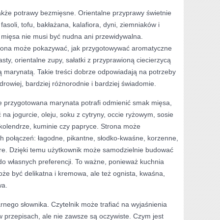
kże potrawy bezmięsne. Orientalne przyprawy świetnie
fasoli, tofu, bakłażana, kalafiora, dyni, ziemniaków i
z mięsa nie musi być nudna ani przewidywalna.
trona może pokazywać, jak przygotowywać aromatyczne
sty, orientalne zupy, sałatki z przyprawioną ciecierzycą
 marynatą. Takie treści dobrze odpowiadają na potrzeby
zdrowiej, bardziej różnorodnie i bardziej świadomie.
rze przygotowana marynata potrafi odmienić smak mięsa,
na jogurcie, oleju, soku z cytryny, occie ryżowym, sosie
, kolendrze, kuminie czy papryce. Strona może
ch połączeń: łagodne, pikantne, słodko-kwaśne, korzenne,
re. Dzięki temu użytkownik może samodzielnie budować
o własnych preferencji. To ważne, ponieważ kuchnia
oże być delikatna i kremowa, ale też ognista, kwaśna,
wa.
arnego słownika. Czytelnik może trafiać na wyjaśnienia
 w przepisach, ale nie zawsze są oczywiste. Czym jest