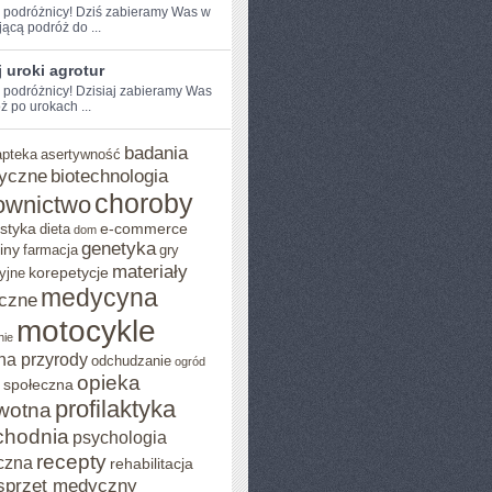
e podróżnicy! Dziś zabieramy Was w
jącą podróż do ...
 uroki agrotur
e podróżnicy! Dzisiaj zabieramy Was
ż po urokach ...
badania
apteka
asertywność
yczne
biotechnologia
choroby
ownictwo
styka
e-commerce
dieta
dom
genetyka
iny
farmacja
gry
materiały
korepetycje
yjne
medycyna
czne
motocykle
nie
na przyrody
odchudzanie
ogród
opieka
 społeczna
profilaktyka
wotna
chodnia
psychologia
recepty
czna
rehabilitacja
sprzęt medyczny