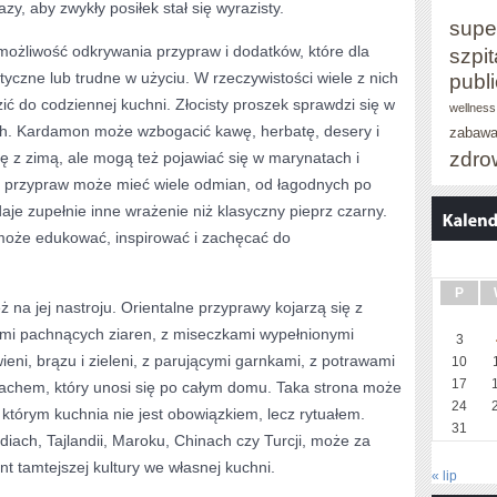
y, aby zwykły posiłek stał się wyrazisty.
supe
t możliwość odkrywania przypraw i dodatków, które dla
szpit
tyczne lub trudne w użyciu. W rzeczywistości wiele z nich
publ
do codziennej kuchni. Złocisty proszek sprawdzi się w
wellness
ch. Kardamon może wzbogacić kawę, herbatę, desery i
zabaw
zdro
ię z zimą, ale mogą też pojawiać się w marynatach i
a przypraw może mieć wiele odmian, od łagodnych po
aje zupełnie inne wrażenie niż klasyczny pieprz czarny.
 może edukować, inspirować i zachęcać do
P
 na jej nastroju. Orientalne przyprawy kojarzą się z
ami pachnących ziaren, z miseczkami wypełnionymi
3
eni, brązu i zieleni, z parującymi garnkami, z potrawami
10
17
achem, który unosi się po całym domu. Taka strona może
24
 którym kuchnia nie jest obowiązkiem, lecz rytuałem.
31
ndiach, Tajlandii, Maroku, Chinach czy Turcji, może za
 tamtejszej kultury we własnej kuchni.
« lip