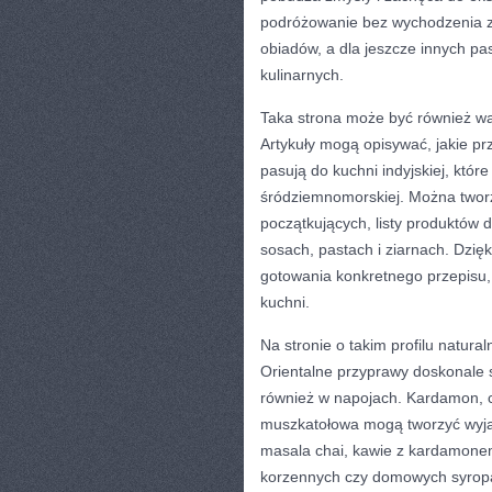
podróżowanie bez wychodzenia z
obiadów, a dla jeszcze innych pa
kulinarnych.
Taka strona może być również w
Artykuły mogą opisywać, jakie pr
pasują do kuchni indyjskiej, które 
śródziemnomorskiej. Można twor
początkujących, listy produktów 
sosach, pastach i ziarnach. Dzię
gotowania konkretnego przepisu,
kuchni.
Na stronie o takim profilu natura
Orientalne przyprawy doskonale s
również w napojach. Kardamon, cy
muszkatołowa mogą tworzyć wyj
masala chai, kawie z kardamon
korzennych czy domowych syropac