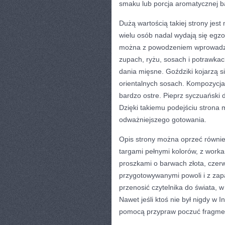
smaku lub porcja aromatycznej baz
Dużą wartością takiej strony jes
wielu osób nadal wydają się egzo
można z powodzeniem wprowadzić 
zupach, ryżu, sosach i potrawka
dania mięsne. Goździki kojarzą s
orientalnych sosach. Kompozycj
bardzo ostre. Pieprz syczuański d
Dzięki takiemu podejściu strona
odważniejszego gotowania.
Opis strony można oprzeć również
targami pełnymi kolorów, z work
proszkami o barwach złota, czerwi
przygotowywanymi powoli i z zap
przenosić czytelnika do świata, w
Nawet jeśli ktoś nie był nigdy w I
pomocą przypraw poczuć fragment