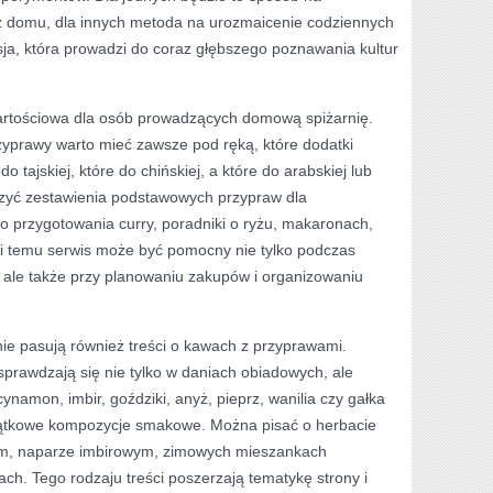
 domu, dla innych metoda na urozmaicenie codziennych
sja, która prowadzi do coraz głębszego poznawania kultur
artościowa dla osób prowadzących domową spiżarnię.
zyprawy warto mieć zawsze pod ręką, które dodatki
do tajskiej, które do chińskiej, a które do arabskiej lub
zyć zestawienia podstawowych przypraw dla
do przygotowania curry, poradniki o ryżu, makaronach,
ki temu serwis może być pomocny nie tylko podczas
 ale także przy planowaniu zakupów i organizowaniu
lnie pasują również treści o kawach z przyprawami.
prawdzają się nie tylko w daniach obiadowych, ale
namon, imbir, goździki, anyż, pieprz, wanilia czy gałka
ątkowe kompozycje smakowe. Można pisać o herbacie
em, naparze imbirowym, zimowych mieszankach
h. Tego rodzaju treści poszerzają tematykę strony i