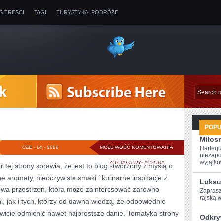
IS TREŚCI
TAGI
TURYSTYKA, PODRÓŻE
POP
Miłosn
PERFUMY
CZE - 14 - 2026
MOŻLIWOŚĆ KOMENTOWANIA
Harlequ
niezapo
DAMSKIE
wyjątkow
ZOSTAŁA WYŁĄCZONA
tej strony sprawia, że jest to blog stworzony z myślą o
e aromaty, nieoczywiste smaki i kulinarne inspiracje z
Luksu
towa przestrzeń, która może zainteresować zarówno
Zaprasz
rajską w
 jak i tych, którzy od dawna wiedzą, że odpowiednio
wicie odmienić nawet najprostsze danie. Tematyka strony
Odkry