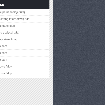
j pełną wersję tutaj
stronę internetową tutaj
j dalej tutaj
się więcej tutaj
j całość tutaj
o sam
o sam
o sam
owe fakty
owe fakty