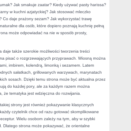
umak? Jak smakuje zaatar? Kiedy używać pasty harissa?
larny w kuchni azjatyckiej? Jak stosować mleczko
 Co daje prażony sezam? Jak wykorzystać trawę
naturalne dla osób, które dopiero poznają kuchnię pełną
rona może odpowiadać na nie w sposób prosty,
daje także szerokie możliwości tworzenia treści
żna pisać o rozgrzewających przyprawach. Wiosną można
łami, imbirem, kolendrą, limonką i sezamem. Latem
łodnych sałatkach, grillowanych warzywach, marynatach
ekkich sosach. Dzięki temu strona może być aktualna przez
sują do każdej pory, ale za każdym razem można
a, że tematyka jest wdzięczna do rozwijania.
akiej strony jest również pokazywanie klasycznych
każdy czytelnik chce od razu gotować skomplikowane
eceptur. Wielu osobom zależy na tym, aby w szybki
. Dlatego strona może pokazywać, że orientalne