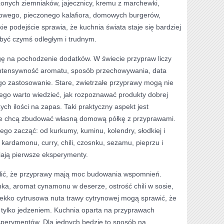
nych ziemniaków, jajecznicy, kremu z marchewki,
rowego, pieczonego kalafiora, domowych burgerów,
e podejście sprawia, że kuchnia świata staje się bardziej
 być czymś odległym i trudnym.
ę na pochodzenie dodatków. W świecie przypraw liczy
ż intensywność aromatu, sposób przechowywania, data
ego zastosowanie. Stare, zwietrzałe przyprawy mogą nie
ego warto wiedzieć, jak rozpoznawać produkty dobrej
ych ilości na zapas. Taki praktyczny aspekt jest
óre chcą zbudować własną domową półkę z przyprawami.
go zacząć: od kurkumy, kuminu, kolendry, słodkiej i
 kardamonu, curry, chili, czosnku, sezamu, pieprzu i
iają pierwsze eksperymenty.
eślić, że przyprawy mają moc budowania wspomnień.
ka, aromat cynamonu w deserze, ostrość chili w sosie,
lekko cytrusowa nuta trawy cytrynowej mogą sprawić, że
iż tylko jedzeniem. Kuchnia oparta na przyprawach
perymentów. Dla jednych będzie to sposób na