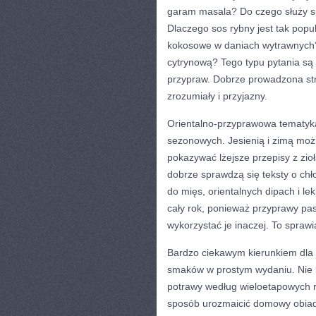
garam masala? Do czego służy s
Dlaczego sos rybny jest tak popu
kokosowe w daniach wytrawnych?
cytrynową? Tego typu pytania są 
przypraw. Dobrze prowadzona st
zrozumiały i przyjazny.
Orientalno-przyprawowa tematyka 
sezonowych. Jesienią i zimą mo
pokazywać lżejsze przepisy z zio
dobrze sprawdzą się teksty o ch
do mięs, orientalnych dipach i l
cały rok, ponieważ przyprawy pa
wykorzystać je inaczej. To sprawi
Bardzo ciekawym kierunkiem dla t
smaków w prostym wydaniu. Nie 
potrawy według wieloetapowych r
sposób urozmaicić domowy obiad