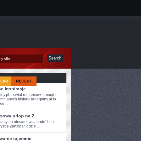
ULAR
RECENT
e Inspiracje
iny.pl – świat romansów, emocji i
mnianych historiiHarlequiny.pl to
e ...
sowy urlop na Z
amy na niesamowitą podróż na
yspę Zanzibar, gdzie ...
wanie tajemnic