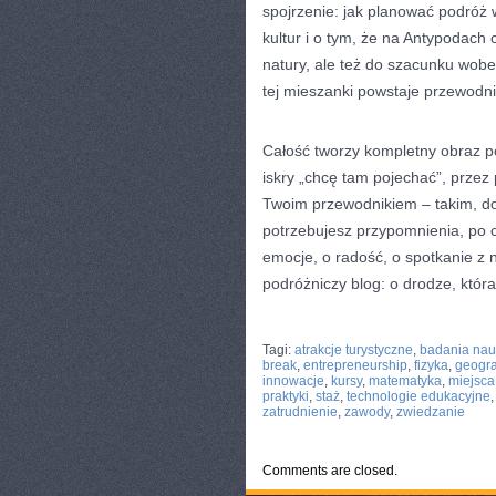
spojrzenie: jak planować podróż w
kultur i o tym, że na Antypodach 
natury, ale też do szacunku wobe
tej mieszanki powstaje przewodnik
Całość tworzy kompletny obraz po
iskry „chcę tam pojechać”, przez 
Twoim przewodnikiem – takim, do 
potrzebujesz przypomnienia, po c
emocje, o radość, o spotkanie z n
podróżniczy blog: o drodze, któr
CATEGORIES:
TURYSTYKA, PODRÓŻE
Tagi:
atrakcje turystyczne
,
badania na
break
,
entrepreneurship
,
fizyka
,
geogra
innowacje
,
kursy
,
matematyka
,
miejsca
praktyki
,
staż
,
technologie edukacyjne
zatrudnienie
,
zawody
,
zwiedzanie
Comments are closed.