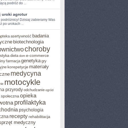
jącą podróż do ...
 uroki agrotur
e podróżnicy! Dzisiaj zabieramy Was
ż po urokach ...
badania
apteka
asertywność
yczne
biotechnologia
choroby
ownictwo
styka
e-commerce
dieta
dom
genetyka
iny
farmacja
gry
materiały
korepetycje
yjne
medycyna
czne
motocykle
nie
na przyrody
odchudzanie
ogród
opieka
 społeczna
profilaktyka
wotna
chodnia
psychologia
recepty
czna
rehabilitacja
sprzęt medyczny