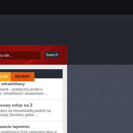
ULAR
RECENT
 rehabilitacy
oland – praktyczny portal o
i, rehabilitacji i świadomym ...
sowy urlop na Z
amy na niesamowitą podróż na
yspę Zanzibar, gdzie ...
wanie tajemnic
e podróżnicy! Dziś zabieramy Was w