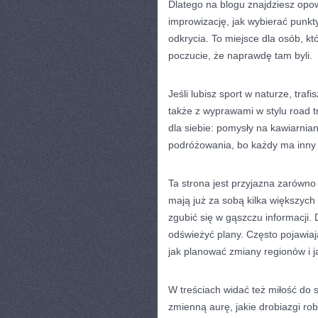
Dlatego na blogu znajdziesz opow
improwizację, jak wybierać punkty
odkrycia. To miejsce dla osób, kt
poczucie, że naprawdę tam byli.
Jeśli lubisz sport w naturze, traf
także z wyprawami w stylu road tr
dla siebie: pomysły na kawiarnian
podróżowania, bo każdy ma inny
Ta strona jest przyjazna zarówno d
mają już za sobą kilka większych
zgubić się w gąszczu informacji.
odświeżyć plany. Często pojawiają
jak planować zmiany regionów i 
W treściach widać też miłość do 
zmienną aurę, jakie drobiazgi rob