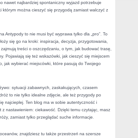
o nawet najbardziej spontaniczny wyjazd potrzebuje
 którym można cieszyć się przygodą zamiast walczyć z
na Antypody to nie musi być wyprawa tylko dla „pro”. To
łoży się go na kroki: inspiracja, decyzja, przygotowania,
 zajmują treści o oszczędzaniu, o tym, jak budować trasę,
y. Pojawiają się też wskazówki, jak cieszyć się miejscem
go, jak wybierać miejscówki, które pasują do Twojego
na żywo: sytuacji zabawnych, zaskakujących, czasem
ż to nie tylko idealne zdjęcie, ale też przygody po
ię najcieplej. Ten blog ma w sobie autentyczność i
t z nastawieniem: ciekawość. Dzięki temu czytając, masz
óży, zamiast tylko przeglądać suche informacje.
i oceanów, znajdziesz tu także przestrzeń na szersze