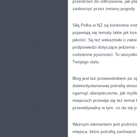
przestrzeń do odkrywania, jak pla
zaskoczyć przez zmiany pogody.
Siłą Polka w NZ są konkretne ins
pojawiają się tematy takie jak kos
jakości. Są też wskazówki o zakw
podpowiedzi dotyczące jedzenia –
codzienne pyszności. To wszystk
Twojego stylu.
Blog jest też przewodnikiem po 
dalekodystansowej potrafią streso
ogarnąć ubezpieczenie, jak myśl
miejscach przewija się też temat 
przewidywalny w tym, co da się p
Ważnym elementem jest podróżowa
miejsca, które potrafią zachwycić