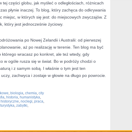
 tej części globu, jak myśleć o odległościach, różnicach
czas płynie inaczej. To blog, który zachęca do odkrywania
c miejsc, w których się jest: do miejscowych zwyczajów. Z
, który jest jednocześnie życiowy.
dróżowania po Nowej Zelandii i Australii: od pierwszej
planowanie, aż po realizację w terenie. Ten blog ma być
którego wracasz po konkret, ale też wtedy, gdy
o w ogóle rusza się w świat. Bo w podróży chodzi o
aturą i z samym sobą. I właśnie o tym jest ten
a uczy, zachwyca i zostaje w głowie na długo po powrocie.
ukowe
,
biologia
,
chemia
,
city
fia
,
historia
,
humanistyka
,
 historyczne
,
noclegi
,
praca
,
,
turystyka
,
zabytki
,