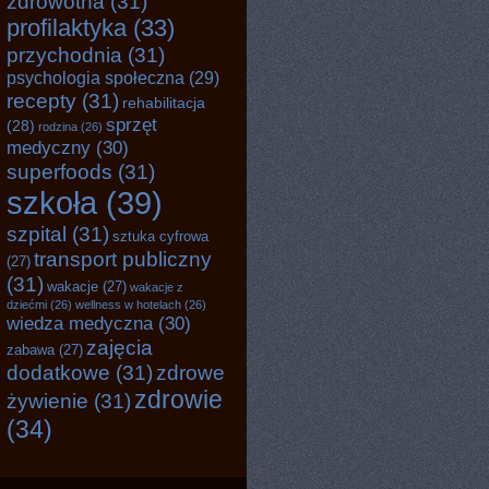
zdrowotna
(31)
profilaktyka
(33)
przychodnia
(31)
psychologia społeczna
(29)
recepty
(31)
rehabilitacja
sprzęt
(28)
rodzina
(26)
medyczny
(30)
superfoods
(31)
szkoła
(39)
szpital
(31)
sztuka cyfrowa
transport publiczny
(27)
(31)
wakacje
(27)
wakacje z
dziećmi
(26)
wellness w hotelach
(26)
wiedza medyczna
(30)
zajęcia
zabawa
(27)
dodatkowe
(31)
zdrowe
zdrowie
żywienie
(31)
(34)