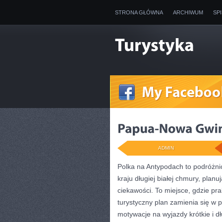
STRONA GŁÓWNA
ARCHIWUM
SP
ADMIN
Polka na Antypodach to podróżni
kraju długiej białej chmury, plan
ciekawości. To miejsce, gdzie pra
turystyczny plan zamienia się w 
motywacje na wyjazdy krótkie i d