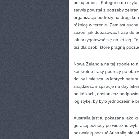
pełną emocji. Kategorie do czytan
serwis powstał z potrzeby zebra
organizację podróży na drugi kon
różnicę w terenie. Zamiast suchej
sezon, jak dopasować trasę do b
jak przygotować się na jet lag. T
też dla osób, które pragną poczu
Nowa Zelandia na tej stronie to 
konkretne trasy podróży po obu wy
doliny i miejsca, w których natur
znajdziesz inspiracje na day hike
na kółkach, dostaniesz podpowied
logistykę, by było jednocześnie b
Australia jest tu pokazana jako kr
gorącej północy po wietrzne wybr
pozwalają poczuć Australię nie ja