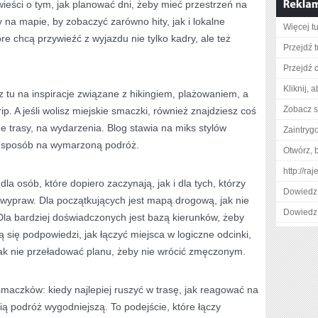
ieści o tym, jak planować dni, żeby mieć przestrzeń na
 na mapie, by zobaczyć zarówno hity, jak i lokalne
Więcej tu
óre chcą przywieźć z wyjazdu nie tylko kadry, ale też
Przejdź t
Przejdź d
Kliknij, 
isz tu na inspiracje związane z hikingiem, plażowaniem, a
Zobacz s
ip. A jeśli wolisz miejskie smaczki, również znajdziesz coś
e trasy, na wydarzenia. Blog stawia na miks stylów
Zaintry
 sposób na wymarzoną podróż.
Otwórz, 
http://ra
la osób, które dopiero zaczynają, jak i dla tych, którzy
Dowiedz 
 wypraw. Dla początkujących jest mapą drogową, jak nie
Dowiedz 
 Dla bardziej doświadczonych jest bazą kierunków, żeby
 się podpowiedzi, jak łączyć miejsca w logiczne odcinki,
jak nie przeładować planu, żeby nie wrócić zmęczonym.
smaczków: kiedy najlepiej ruszyć w trasę, jak reagować na
ią podróż wygodniejszą. To podejście, które łączy