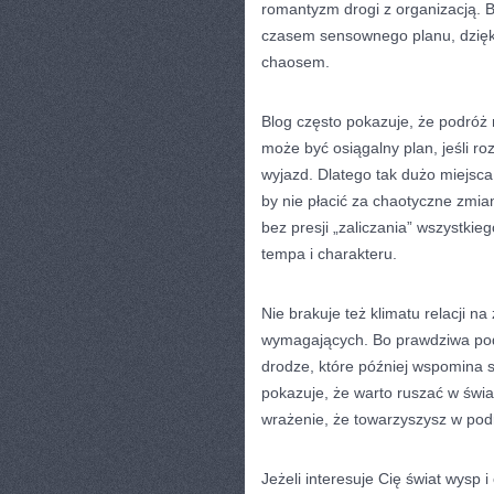
romantyzm drogi z organizacją. B
czasem sensownego planu, dzięki
chaosem.
Blog często pokazuje, że podróż 
może być osiągalny plan, jeśli roz
wyjazd. Dlatego tak dużo miejsca
by nie płacić za chaotyczne zmian
bez presji „zaliczania” wszystkie
tempa i charakteru.
Nie brakuje też klimatu relacji 
wymagających. Bo prawdziwa podró
drodze, które później wspomina s
pokazuje, że warto ruszać w świa
wrażenie, że towarzyszysz w podr
Jeżeli interesuje Cię świat wysp 