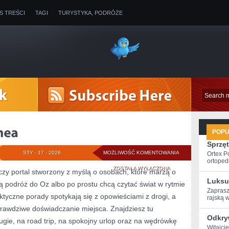
IS TREŚCI
TAGI
TURYSTYKA, PODRÓŻE
POP
Sprzęt
PAPUA-
STY - 17 - 2026
MOŻLIWOŚĆ KOMENTOWANIA
Ortex P
ortopedi
NOWA
ZOSTAŁA WYŁĄCZONA
czy portal stworzony z myślą o osobach, które marzą o
Luksu
ują podróż do Oz albo po prostu chcą czytać świat w rytmie
GWINEA
Zaprasz
ktyczne porady spotykają się z opowieściami z drogi, a
rajską w
prawdziwe doświadczanie miejsca. Znajdziesz tu
Odkry
ługie, na road trip, na spokojny urlop oraz na wędrówkę
Witajci