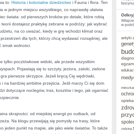
ia to:
Historia i kolonialne dziedzictwo
i Fauna i flora. Ten
fascynu
nia w jednym miejscu wszystkiego, co naprawdę ułatwia
Odkryj
iec świata: od pierwszych kroków po detale, które robią
Witajci
 teorii dostajesz praktykę zebrane w podróży: jak wybrać
w ‌podró
udżetu, na co uważać, kiedy w grę wchodzi klimat oraz
antyki
o przestrzeń dla tych, którzy chcą wydawać rozsądniej, ale
genet
ć smak wolności.
bud
diagno
nie tylko pocztówkowe widoki, ale przede wszystkim
egzam
spach. Pojawiają się tu szczyty, jeziora, zatoki, zielone
edukac
a gra pierwsze skrzypce. Jeżeli kręcą Cię wędrówki,
medy
s i na bardziej ambitne przejścia. Jeśli marzy Ci się dom
mieszka
zi dotyczące noclegów, tras, kosztów i tego, jak ogarniać
ochro
ezpiecznie.
opieka
zdro
aina skrajności: od miejskiej energii po outback, od
przy
zeża. Na blogu przewijają się pomysły na trasy, które
społe
ko jeden punkt na mapie, ale jako wiele światów. To także
rodzina