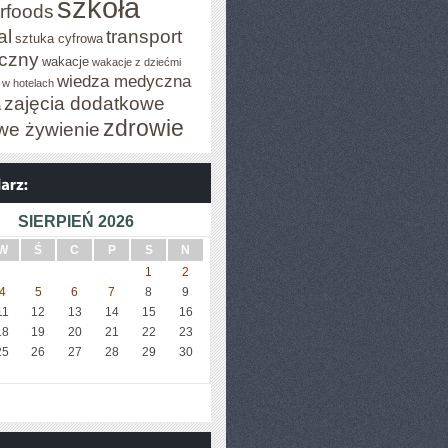
szkoła
rfoods
al
transport
sztuka cyfrowa
iczny
wakacje
wakacje z dziećmi
wiedza medyczna
 w hotelach
zajęcia dodatkowe
a
zdrowie
we żywienie
SIERPIEŃ 2026
W
Ś
C
P
S
N
1
2
4
5
6
7
8
9
11
12
13
14
15
16
18
19
20
21
22
23
25
26
27
28
29
30