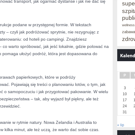
nować transport, jak ogarniać dystanse i jak nie dać się
supe
szpit
publ
trukcje podane w przystępnej formie. W tekstach
wellness
zty – czyli jak podróżować sprytnie, nie rezygnując z
zabaw
zdro
aterowaniu: od hoteli po campingi. Znajdziesz
 co warto spróbować, jak jeść lokalnie, gdzie polować na
o pomaga ułożyć podróż, która jest dopasowana do
P
sprawach papierkowych, które w podróży
wać. Pojawiają się treści o planowaniu lotów, o tym, jak
3
eć o samopoczuciu i jak przygotować pakowanie. W wielu
10
bezpieczeństwa – tak, aby wyjazd był piękny, ale też
17
rzewidzieć.
24
31
nie w rytmie natury. Nowa Zelandia i Australia to
« lip
 w kilka minut, ale też uczą, że warto dać sobie czas.