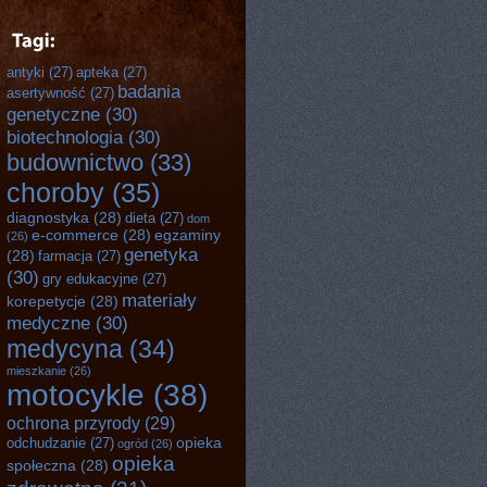
antyki
(27)
apteka
(27)
badania
asertywność
(27)
genetyczne
(30)
biotechnologia
(30)
budownictwo
(33)
choroby
(35)
diagnostyka
(28)
dieta
(27)
dom
e-commerce
(28)
egzaminy
(26)
genetyka
(28)
farmacja
(27)
(30)
gry edukacyjne
(27)
materiały
korepetycje
(28)
medyczne
(30)
medycyna
(34)
mieszkanie
(26)
motocykle
(38)
ochrona przyrody
(29)
opieka
odchudzanie
(27)
ogród
(26)
opieka
społeczna
(28)