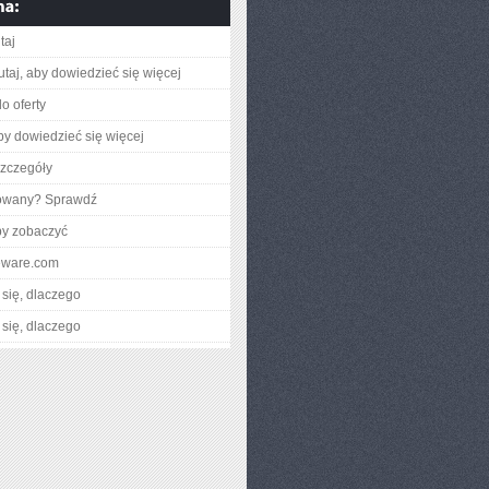
taj
utaj, aby dowiedzieć się więcej
o oferty
aby dowiedzieć się więcej
zczegóły
gowany? Sprawdź
by zobaczyć
jeware.com
się, dlaczego
się, dlaczego