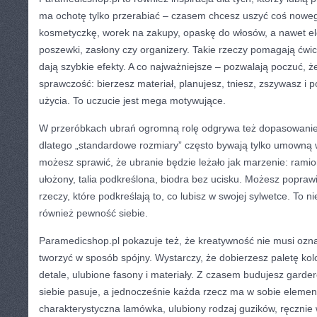
ma ochotę tylko przerabiać – czasem chcesz uszyć coś noweg
kosmetyczkę, worek na zakupy, opaskę do włosów, a nawet 
poszewki, zasłony czy organizery. Takie rzeczy pomagają ćwicz
dają szybkie efekty. A co najważniejsze – pozwalają poczuć, że
sprawczość: bierzesz materiał, planujesz, tniesz, zszywasz i
użycia. To uczucie jest mega motywujące.
W przeróbkach ubrań ogromną rolę odgrywa też dopasowanie. 
dlatego „standardowe rozmiary” często bywają tylko umowną 
możesz sprawić, że ubranie będzie leżało jak marzenie: ramio
ułożony, talia podkreślona, biodra bez ucisku. Możesz poprawi
rzeczy, które podkreślają to, co lubisz w swojej sylwetce. To nie
również pewność siebie.
Paramedicshop.pl pokazuje też, że kreatywność nie musi oz
tworzyć w sposób spójny. Wystarczy, że dobierzesz paletę kol
detale, ulubione fasony i materiały. Z czasem budujesz garder
siebie pasuje, a jednocześnie każda rzecz ma w sobie elemen
charakterystyczna lamówka, ulubiony rodzaj guzików, ręcznie