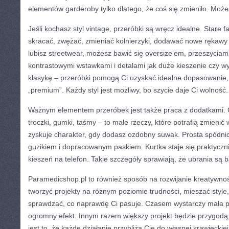
elementów garderoby tylko dlatego, że coś się zmieniło. Możes
Jeśli kochasz styl vintage, przeróbki są wręcz idealne. Stare
skracać, zwężać, zmieniać kołnierzyki, dodawać nowe rękawy 
lubisz streetwear, możesz bawić się oversize’em, przeszyciami
kontrastowymi wstawkami i detalami jak duże kieszenie czy wyr
klasykę – przeróbki pomogą Ci uzyskać idealne dopasowanie,
„premium”. Każdy styl jest możliwy, bo szycie daje Ci wolność.
Ważnym elementem przeróbek jest także praca z dodatkami. Gu
troczki, gumki, taśmy – to małe rzeczy, które potrafią zmienić
zyskuje charakter, gdy dodasz ozdobny suwak. Prosta spódni
guzikiem i dopracowanym paskiem. Kurtka staje się praktyczni
kieszeń na telefon. Takie szczegóły sprawiają, że ubrania są b
Paramedicshop.pl to również sposób na rozwijanie kreatywnoś
tworzyć projekty na różnym poziomie trudności, mieszać style,
sprawdzać, co naprawdę Ci pasuje. Czasem wystarczy mała p
ogromny efekt. Innym razem większy projekt będzie przygodą 
jest to, że każde działanie przybliża Cię do własnej krawieckiej