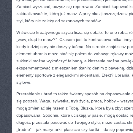
Zamiast wyrzucać, uczysz się reperować. Zamiast kupować kol
zaktualizować tę, którą już masz. A przy okazji oszczędzasz p
styl, który nie zależy od sezonowych trendów.
W świecie kreatywnego szycia liczą się detale. To one robią ró
„wow, skąd to masz?”. Czasem jest to kontrastowa nitka, inny
kiedy indziej sprytnie doszyty taśma. Na stronie znajdziesz p
element ubrania może stać się polem do zabawy: rękawy możn
sukienki można wykończyć falbaną, a kieszenie można powię
eksperymentować z mieszaniem tkanin: denim z bawełną, dzia
elementy sportowe z eleganckimi akcentami. Efekt? Ubrania, 
stylowe.
Przerabianie ubrań to także świetny sposób na dopasowanie 
się potrzeb. Waga, sylwetka, tryb życia, praca, hobby – wszyst
mogą zmieniać się razem z Tobą. Bluzka, która była zbyt szer
dopasowana. Spodnie, które uciskają w pasie, mogą dostać reg
długość przestała pasować do Twojego stylu, może zostać sk
„trudne” – jak marynarki, płaszcze czy kurtki – da się poprawić