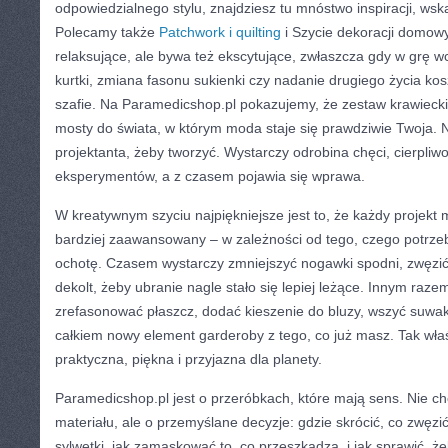
odpowiedzialnego stylu, znajdziesz tu mnóstwo inspiracji, ws
Polecamy także
Patchwork i quilting
i Szycie dekoracji domow
relaksujące, ale bywa też ekscytujące, zwłaszcza gdy w grę w
kurtki, zmiana fasonu sukienki czy nadanie drugiego życia ko
szafie. Na Paramedicshop.pl pokazujemy, że zestaw krawiecki t
mosty do świata, w którym moda staje się prawdziwie Twoja.
projektanta, żeby tworzyć. Wystarczy odrobina chęci, cierpliw
eksperymentów, a z czasem pojawia się wprawa.
W kreatywnym szyciu najpiękniejsze jest to, że każdy projekt
bardziej zaawansowany – w zależności od tego, czego potrzeb
ochotę. Czasem wystarczy zmniejszyć nogawki spodni, zwęzić 
dekolt, żeby ubranie nagle stało się lepiej leżące. Innym raze
zrefasonować płaszcz, dodać kieszenie do bluzy, wszyć suwak
całkiem nowy element garderoby z tego, co już masz. Tak właś
praktyczna, piękna i przyjazna dla planety.
Paramedicshop.pl jest o przeróbkach, które mają sens. Nie c
materiału, ale o przemyślane decyzje: gdzie skrócić, co zwęzić,
sylwetki, jak zamaskować to, co przeszkadza, i jak sprawić, że