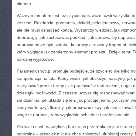
planem.
Ważnym tematem jest też szycie naprawcze, czyli wszystko to,
koszem. Rozdarcia, przetarcia, dziurki, pęknięte szwy, zerwan
ale nie musi oznaczać końca. Wystarczy wiedzieć, jak wzmocn
dobrać igły, jak zastosować podkład i jak sprawić, by napraw
naprawa może być ozdobą: kolorowy cerowany fragment, cieka
który wygląda jak zamierzony element projektu. Dzięki temu Tw
bardziej wyjątkowe.
Paramedicshop.pl promuje podejście, że szycie to nie tylko ho
kompetencja na lata. Kiedy wiesz, jak obsłużyć maszynę, jak 
rozrysować proste formy i jak pracować z materiałem, nagle o
dziesiątki możliwości. Z czasem uczysz się rozpoznawać tkani
się dzianina, jak układa się len, jak pracuje jeans, jak „żyje” w
kiedy warto użyć flizeliny, jak prasować szwy, jak stabilizować
wnętrze ubrania, żeby wyglądało schludnie i profesjonalnie.
Dla wielu osób największą barierą w przeróbkach jest strach p
naturalne – przecież nikt nie chce zniszczyć ulubionej rzeczy.