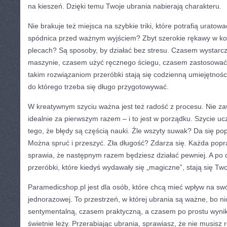
na kieszeń. Dzięki temu Twoje ubrania nabierają charakteru.
Nie brakuje też miejsca na szybkie triki, które potrafią uratow
spódnica przed ważnym wyjściem? Zbyt szerokie rękawy w ko
plecach? Są sposoby, by działać bez stresu. Czasem wystarc
maszynie, czasem użyć ręcznego ściegu, czasem zastosować 
takim rozwiązaniom przeróbki stają się codzienną umiejętności
do którego trzeba się długo przygotowywać.
W kreatywnym szyciu ważna jest też radość z procesu. Nie z
idealnie za pierwszym razem – i to jest w porządku. Szycie ucz
tego, że błędy są częścią nauki. Źle wszyty suwak? Da się po
Można spruć i przeszyć. Zła długość? Zdarza się. Każda popra
sprawia, że następnym razem będziesz działać pewniej. A po 
przeróbki, które kiedyś wydawały się „magiczne”, stają się Tw
Paramedicshop.pl jest dla osób, które chcą mieć wpływ na swój
jednorazowej. To przestrzeń, w której ubrania są ważne, bo ni
sentymentalną, czasem praktyczną, a czasem po prostu wynik
świetnie leży. Przerabiając ubrania, sprawiasz, że nie musisz