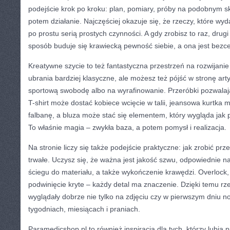
podejście krok po kroku: plan, pomiary, próby na podobnym s
potem działanie. Najczęściej okazuje się, że rzeczy, które wy
po prostu serią prostych czynności. A gdy zrobisz to raz, drugi
sposób buduje się krawiecką pewność siebie, a ona jest bezc
Kreatywne szycie to też fantastyczna przestrzeń na rozwijanie
ubrania bardziej klasyczne, ale możesz też pójść w stronę ar
sportową swobodę albo na wyrafinowanie. Przeróbki pozwalają
T-shirt może dostać kobiece wcięcie w talii, jeansowa kurtka
falbanę, a bluza może stać się elementem, który wygląda jak pr
To właśnie magia – zwykła baza, a potem pomysł i realizacja.
Na stronie liczy się także podejście praktyczne: jak zrobić prz
trwałe. Uczysz się, że ważna jest jakość szwu, odpowiednie na
ściegu do materiału, a także wykończenie krawędzi. Overlock,
podwinięcie kryte – każdy detal ma znaczenie. Dzięki temu rze
wyglądały dobrze nie tylko na zdjęciu czy w pierwszym dniu no
tygodniach, miesiącach i praniach.
Paramedicshop.pl to również inspiracja dla tych, którzy lubią p