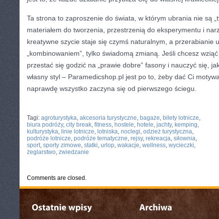
Ta strona to zaproszenie do świata, w którym ubrania nie są „
materiałem do tworzenia, przestrzenią do eksperymentu i nar
kreatywne szycie staje się czymś naturalnym, a przerabianie u
„kombinowaniem”, tylko świadomą zmianą. Jeśli chcesz wziąć
przestać się godzić na „prawie dobre” fasony i nauczyć się, 
własny styl – Paramedicshop.pl jest po to, żeby dać Ci motywa
naprawdę wszystko zaczyna się od pierwszego ściegu.
CATEGORIES:
TURYSTYKA, PODRÓŻE
Tagi:
agroturystyka
,
akcesoria turystyczne
,
bagaże
,
bilety lotnicze
,
biura podróży
,
city break
,
fitness
,
hostele
,
hotele
,
jachty
,
kemping
,
kulturystyka
,
linie lotnicze
,
lotniska
,
noclegi
,
odzież turystyczna
,
podróże lotnicze
,
podróże tematyczne
,
rejsy
,
rekreacja
,
siłownia
,
sport
,
sporty zimowe
,
statki
,
urlop
,
wakacje
,
wellness
,
wycieczki
,
żeglarstwo
,
zwiedzanie
Comments are closed.