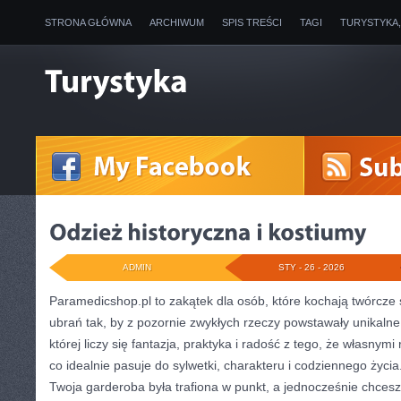
STRONA GŁÓWNA
ARCHIWUM
SPIS TREŚCI
TAGI
TURYSTYKA
ADMIN
STY - 26 - 2026
Paramedicshop.pl to zakątek dla osób, które kochają twórcze 
ubrań tak, by z pozornie zwykłych rzeczy powstawały unikalne s
której liczy się fantazja, praktyka i radość z tego, że własny
co idealnie pasuje do sylwetki, charakteru i codziennego życia
Twoja garderoba była trafiona w punkt, a jednocześnie chces