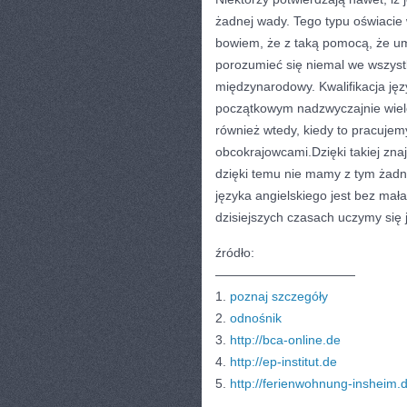
żadnej wady. Tego typu oświacie w
bowiem, że z taką pomocą, że um
porozumieć się niemal we wszystk
międzynarodowy. Kwalifikacja jęz
początkowym nadzwyczajnie wielo
również wtedy, kiedy to pracujem
obcokrajowcami.Dzięki takiej zn
dzięki temu nie mamy z tym żadny
języka angielskiego jest bez mał
dzisiejszych czasach uczymy się 
źródło:
———————————
1.
poznaj szczegóły
2.
odnośnik
3.
http://bca-online.de
4.
http://ep-institut.de
5.
http://ferienwohnung-insheim.