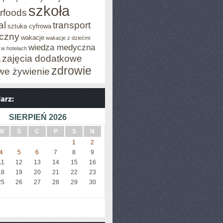
szkoła
rfoods
al
transport
sztuka cyfrowa
iczny
wakacje
wakacje z dziećmi
wiedza medyczna
 w hotelach
zajęcia dodatkowe
a
zdrowie
we żywienie
SIERPIEŃ 2026
W
Ś
C
P
S
N
1
2
4
5
6
7
8
9
11
12
13
14
15
16
18
19
20
21
22
23
25
26
27
28
29
30