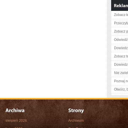
Zobacz t
Przeczyta
Zobacz p
Odwiedź 
Dowiedz 
Zobacz t
Dowiedz 
Nie zwlek
Poznaj n
Otwórz, 
sierpień 2026
Archiwum