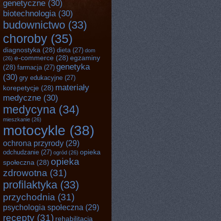
genetyczne
(30)
biotechnologia
(30)
budownictwo
(33)
choroby
(35)
diagnostyka
(28)
dieta
(27)
dom
e-commerce
(28)
egzaminy
(26)
genetyka
(28)
farmacja
(27)
(30)
gry edukacyjne
(27)
materiały
korepetycje
(28)
medyczne
(30)
medycyna
(34)
mieszkanie
(26)
motocykle
(38)
ochrona przyrody
(29)
opieka
odchudzanie
(27)
ogród
(26)
opieka
społeczna
(28)
zdrowotna
(31)
profilaktyka
(33)
przychodnia
(31)
psychologia społeczna
(29)
recepty
(31)
rehabilitacja