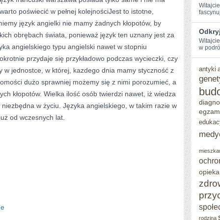
Witajci
arto poświecić w pełnej kolejnościJest to istotne,
fascynu
iemy język angielki nie mamy żadnych kłopotów, by
Odkryj
ich obrębach świata, ponieważ język ten uznany jest za
Witajci
yka angielskiego typu angielski nawet w stopniu
w ‌podró
krotnie przydaje się przykładowo podczas wycieczki, czy
antyki
y w jednostce, w której, kazdego dnia mamy styczność z
genet
ajomości dużo sprawniej możemy się z nimi porozumieć, a
bud
ch kłopotów. Wielka ilość osób twierdzi nawet, iż wiedza
diagno
a niezbędna w życiu. Języka angielskiego, w takim razie w
egzam
już od wczesnych lat.
edukac
medy
mieszka
ochro
opieka
zdro
przy
społe
de
rodzina