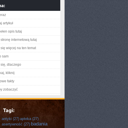
eraz
j artykuł
ełen opis tutaj
stronę internetową tutaj
się więcej na ten temat
o sam
się, dlaczego
aj, kliknij
owe fakty
by zobaczyć
antyki
(27)
apteka
(27)
badania
asertywność
(27)