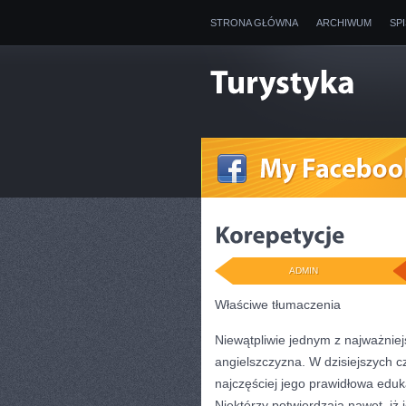
STRONA GŁÓWNA
ARCHIWUM
SP
ADMIN
Właściwe tłumaczenia
Niewątpliwie jednym z najważnie
angielszczyzna. W dzisiejszych c
najczęściej jego prawidłowa eduk
Niektórzy potwierdzają nawet, iż