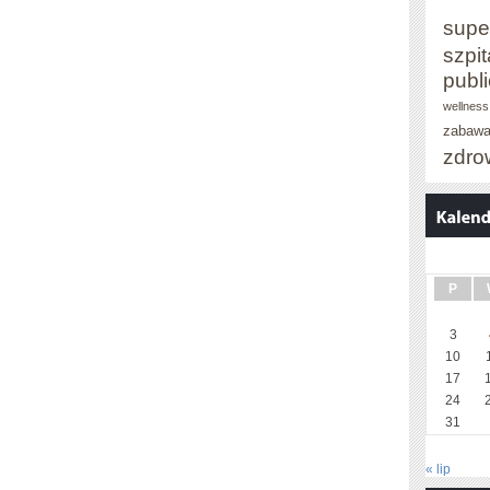
supe
szpit
publ
wellness
zabaw
zdro
P
3
10
17
24
31
« lip