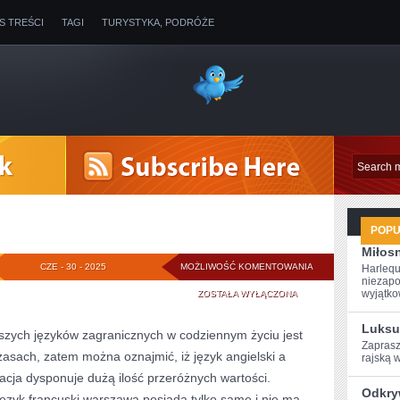
IS TREŚCI
TAGI
TURYSTYKA, PODRÓŻE
POP
Miłosn
KOREPETYCJE
CZE - 30 - 2025
MOŻLIWOŚĆ KOMENTOWANIA
Harlequ
niezapo
wyjątkow
ZOSTAŁA WYŁĄCZONA
Luksu
jszych języków zagranicznych w codziennym życiu jest
Zaprasz
zasach, zatem można oznajmić, iż język angielski a
rajską w
acja dysponuje dużą ilość przeróżnych wartości.
Odkry
 język francuski warszawa posiada tylko same i nie ma