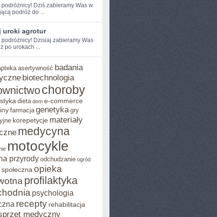
e podróżnicy! Dziś zabieramy Was w
jącą podróż do ...
 uroki agrotur
e podróżnicy! Dzisiaj zabieramy Was
ż po urokach ...
badania
apteka
asertywność
yczne
biotechnologia
choroby
ownictwo
styka
e-commerce
dieta
dom
genetyka
iny
farmacja
gry
materiały
korepetycje
yjne
medycyna
czne
motocykle
nie
na przyrody
odchudzanie
ogród
opieka
 społeczna
profilaktyka
wotna
chodnia
psychologia
recepty
czna
rehabilitacja
sprzęt medyczny