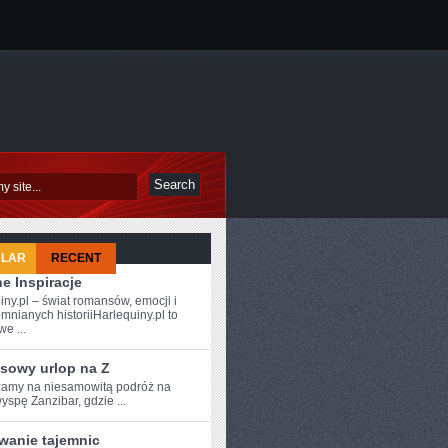
ULAR
RECENT
e Inspiracje
iny.pl – świat romansów, emocji i
mnianych historiiHarlequiny.pl to
e ...
sowy urlop na Z
amy na niesamowitą podróż na
yspę Zanzibar, gdzie ...
wanie tajemnic