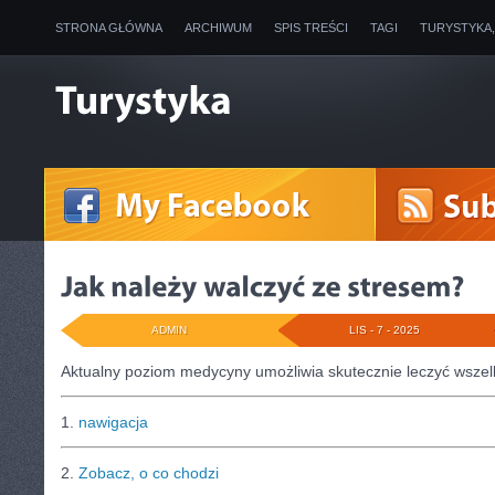
STRONA GŁÓWNA
ARCHIWUM
SPIS TREŚCI
TAGI
TURYSTYKA
ADMIN
LIS - 7 - 2025
Aktualny poziom medycyny umożliwia skutecznie leczyć wszel
1.
nawigacja
2.
Zobacz, o co chodzi