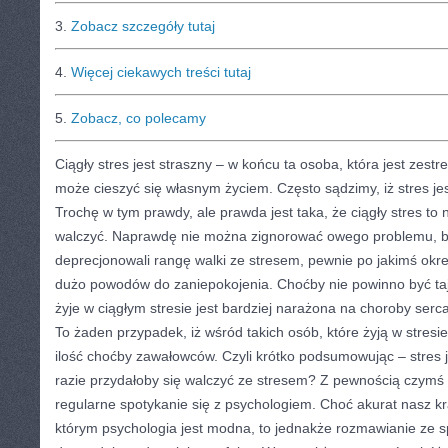
3.
Zobacz szczegóły tutaj
4.
Więcej ciekawych treści tutaj
5.
Zobacz, co polecamy
Ciągły stres jest straszny – w końcu ta osoba, która jest zest
może cieszyć się własnym życiem. Często sądzimy, iż stres j
Trochę w tym prawdy, ale prawda jest taka, że ciągły stres t
walczyć. Naprawdę nie można zignorować owego problemu, bo
deprecjonowali rangę walki ze stresem, pewnie po jakimś okr
dużo powodów do zaniepokojenia. Choćby nie powinno być taj
żyje w ciągłym stresie jest bardziej narażona na choroby serca
To żaden przypadek, iż wśród takich osób, które żyją w stres
ilość choćby zawałowców. Czyli krótko podsumowując – stres j
razie przydałoby się walczyć ze stresem? Z pewnością czymś
regularne spotykanie się z psychologiem. Choć akurat nasz kra
którym psychologia jest modna, to jednakże rozmawianie ze sp