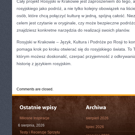
Cały projekt Rosyjski w Krakowie jest zaproszeniem do tego, 
rosyjskiego jako podróż, a nie tylko kolejny obowiązek na liśc
osób, które chcą połączyć kulturę w jedną, spójną całość. Nie
celem jest czytanie w oryginale, czy może bezpieczne podróżo
znajdziesz konkretne narzędzia do realizacji swoich planów.
Rosyjski w Krakowie – Język, Kultura i Podróże po Rosji to k
pomaga krok po kroku otwierać się do rosyjskiego świata. To T
którym możesz doskonalić, czerpać przyjemność z odkrywania
historię z językiem rosyjskim.
CATEGORIES:
TURYSTYKA, PODRÓŻE
Comments are closed.
Miłosne Inspiracje
sierpień 2026
6 sierpnia, 2026
lipiec 2026
Testy i Recenzje Sprzętu