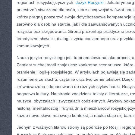
regionach rosyjskojęzycznych.
Język Rosyjski
i Jekaterynburg.
przestrzeń stworzona dla osób, które chcą wejść w świat nauki 
którzy pragną poszerzyć swoje dotychczasowe kompetencje ję
zarówno dla osób na starcie, jak i dla zaawansowanych uczni
rosyjsku bez skrępowania. Strona prezentuje praktyczne prze
tematyczne słowniki, dialogi z życia codziennego oraz przykła
komunikacyjnych.
Nauka języka rosyjskiego jest tu przedstawiona jako proces, a
Zamiast suchej teorii znajdziesz konkretne scenariusze, któ
brzmienie i logikę rosyjskiego. W artykułach pojawiają się za
rozumienie ze słuchu, czytanie oraz tworzenie tekstów. Dzięki
zrównoważona i dopasowana do różnych stylów nauki. Rosyjsk
bogactwo kultury. Na stronie znajdziesz teksty o literaturze, r
muzyce, obyczajach i zwyczajach codziennych. Artykuły pokazuj
historią, mentalnością i rutyną dnia mieszkańców rosyjskojęz
każde nowe słowo ma swoje kontekst, a nauka staje się bardz
Jednym z ważnych filarów strony są podróże po Rosji i region
Rosyjski w Krakowie pokazuje, że podróżowanie po Wschodzie