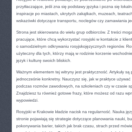
przytłaczające, jeśli zna się podstawy języka i pozna się lokaln
inspiracje po miastach, ukrytych zakątkach, muzeach, teatrac
wskazówki dotyczące transportu, noclegów czy zamawiania je
Strona jest skierowana do wielu grup odbiorców. Z treści mog
pracujące, które chcą wykorzystać rosyjski w kontakcie z klien
o samodzielnym odkrywaniu rosyjskojęzycznych regionów. Ros
użyteczny dla tych, którzy mają w rodzinie korzenie wschodnie
język i kulturę swoich bliskich.
Ważnym elementem tej witryny jest praktyczność. Artykuły są 
jednocześnie konkretny. Nauczysz się, jak w praktyce używać r
podczas rozmów zawodowych, na szkoleniach czy w czasie sp
Znajdziesz tu również gotowe frazy, które możesz od razu wp
wypowiedzi.
Rosyjski w Krakowie kładzie nacisk na regularność. Nauka jęz
stronie pojawiają się strategie dotyczące planowania nauki, 
pokonywania barier, takich jak brak czasu, strach przed mów