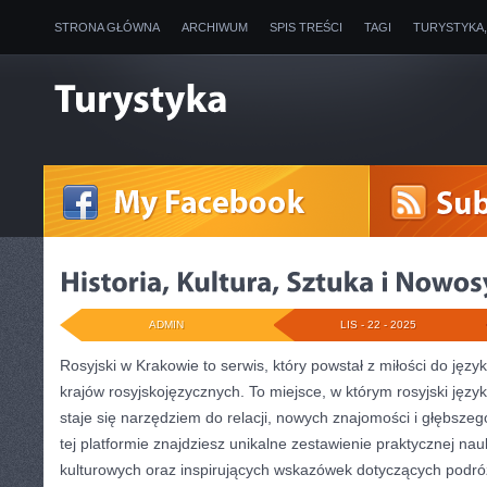
STRONA GŁÓWNA
ARCHIWUM
SPIS TREŚCI
TAGI
TURYSTYKA
ADMIN
LIS - 22 - 2025
Rosyjski w Krakowie to serwis, który powstał z miłości do języ
krajów rosyjskojęzycznych. To miejsce, w którym rosyjski język
staje się narzędziem do relacji, nowych znajomości i głębsz
tej platformie znajdziesz unikalne zestawienie praktycznej nau
kulturowych oraz inspirujących wskazówek dotyczących podróż