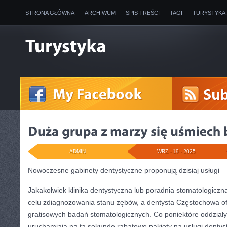
STRONA GŁÓWNA
ARCHIWUM
SPIS TREŚCI
TAGI
TURYSTYKA
ADMIN
WRZ - 19 - 2025
Nowoczesne gabinety dentystyczne proponują dzisiaj usługi
Jakakolwiek klinika dentystyczna lub poradnia stomatologicz
celu zdiagnozowania stanu zębów, a dentysta Częstochowa ofer
gratisowych badań stomatologicznych. Co poniektóre oddziały 
uruchamiają na tą sekundę rabatowe pakiety na usługi dentys