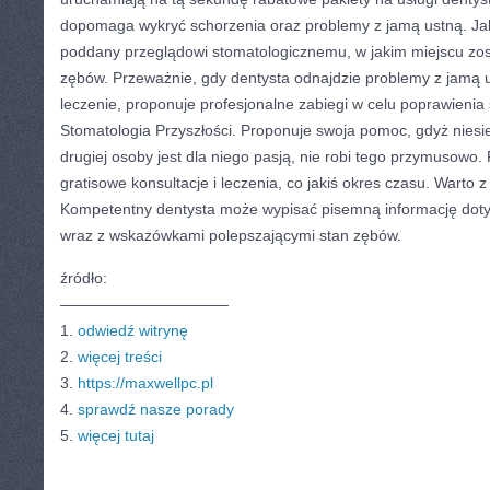
dopomaga wykryć schorzenia oraz problemy z jamą ustną. Jaki
poddany przeglądowi stomatologicznemu, w jakim miejscu zos
zębów. Przeważnie, gdy dentysta odnajdzie problemy z jamą u
leczenie, proponuje profesjonalne zabiegi w celu poprawieni
Stomatologia Przyszłości. Proponuje swoja pomoc, gdyż niesie
drugiej osoby jest dla niego pasją, nie robi tego przymusowo
gratisowe konsultacje i leczenia, co jakiś okres czasu. Warto z
Kompetentny dentysta może wypisać pisemną informację doty
wraz z wskazówkami polepszającymi stan zębów.
źródło:
———————————
1.
odwiedź witrynę
2.
więcej treści
3.
https://maxwellpc.pl
4.
sprawdź nasze porady
5.
więcej tutaj
CATEGORIES:
TURYSTYKA, PODRÓŻE