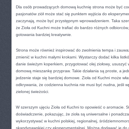
Dla osób prowadzących domową kuchnię strona może być co
pasjonatów ziół może stać się punktem wyjścia do eksperymen
zaczynają, może być przystępnym wprowadzeniem. Taka szer
że Zioła od Kuchni może trafiać do bardzo różnych odbiorców,
gotowania bardziej kreatywnie.
Strona może również inspirować do zwolnienia tempa i zauwa
zmienić w kuchni małymi krokami. Wystarczy dodać kilka list
danie świeżym koperkiem, przygotować olej ziołowy, ususzyć 
domową mieszankę przypraw. Takie działania są proste, a jed
jedzenie staje się bardziej domowe. Zioła od Kuchni może wł
odkrywania, że codzienna kuchnia nie musi być nudna, jeśli wp
zielonej świeżości.
W szerszym ujęciu Zioła od Kuchni to opowieść o aromacie.
doświadczenie, pokazując, że zioła są uniwersalne i ponadcz
wykorzystywać w kuchni polskiej, regionalnej, śródziemnomorski
skandynawskiej czy eksperymentalnej. Można dodawać je do po