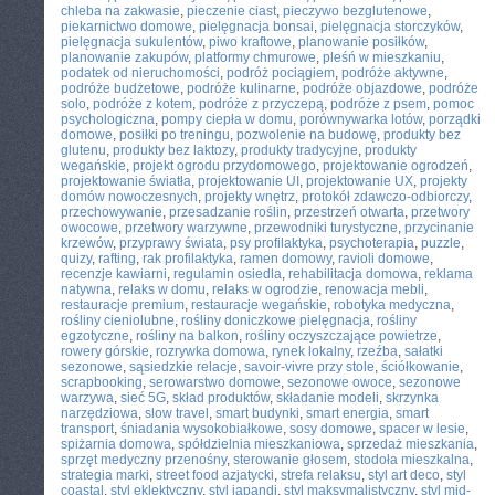
chleba na zakwasie
,
pieczenie ciast
,
pieczywo bezglutenowe
,
piekarnictwo domowe
,
pielęgnacja bonsai
,
pielęgnacja storczyków
,
pielęgnacja sukulentów
,
piwo kraftowe
,
planowanie posiłków
,
planowanie zakupów
,
platformy chmurowe
,
pleśń w mieszkaniu
,
podatek od nieruchomości
,
podróż pociągiem
,
podróże aktywne
,
podróże budżetowe
,
podróże kulinarne
,
podróże objazdowe
,
podróże
solo
,
podróże z kotem
,
podróże z przyczepą
,
podróże z psem
,
pomoc
psychologiczna
,
pompy ciepła w domu
,
porównywarka lotów
,
porządki
domowe
,
posiłki po treningu
,
pozwolenie na budowę
,
produkty bez
glutenu
,
produkty bez laktozy
,
produkty tradycyjne
,
produkty
wegańskie
,
projekt ogrodu przydomowego
,
projektowanie ogrodzeń
,
projektowanie światła
,
projektowanie UI
,
projektowanie UX
,
projekty
domów nowoczesnych
,
projekty wnętrz
,
protokół zdawczo-odbiorczy
,
przechowywanie
,
przesadzanie roślin
,
przestrzeń otwarta
,
przetwory
owocowe
,
przetwory warzywne
,
przewodniki turystyczne
,
przycinanie
krzewów
,
przyprawy świata
,
psy profilaktyka
,
psychoterapia
,
puzzle
,
quizy
,
rafting
,
rak profilaktyka
,
ramen domowy
,
ravioli domowe
,
recenzje kawiarni
,
regulamin osiedla
,
rehabilitacja domowa
,
reklama
natywna
,
relaks w domu
,
relaks w ogrodzie
,
renowacja mebli
,
restauracje premium
,
restauracje wegańskie
,
robotyka medyczna
,
rośliny cieniolubne
,
rośliny doniczkowe pielęgnacja
,
rośliny
egzotyczne
,
rośliny na balkon
,
rośliny oczyszczające powietrze
,
rowery górskie
,
rozrywka domowa
,
rynek lokalny
,
rzeźba
,
sałatki
sezonowe
,
sąsiedzkie relacje
,
savoir-vivre przy stole
,
ściółkowanie
,
scrapbooking
,
serowarstwo domowe
,
sezonowe owoce
,
sezonowe
warzywa
,
sieć 5G
,
skład produktów
,
składanie modeli
,
skrzynka
narzędziowa
,
slow travel
,
smart budynki
,
smart energia
,
smart
transport
,
śniadania wysokobiałkowe
,
sosy domowe
,
spacer w lesie
,
spiżarnia domowa
,
spółdzielnia mieszkaniowa
,
sprzedaż mieszkania
,
sprzęt medyczny przenośny
,
sterowanie głosem
,
stodoła mieszkalna
,
strategia marki
,
street food azjatycki
,
strefa relaksu
,
styl art deco
,
styl
coastal
,
styl eklektyczny
,
styl japandi
,
styl maksymalistyczny
,
styl mid-