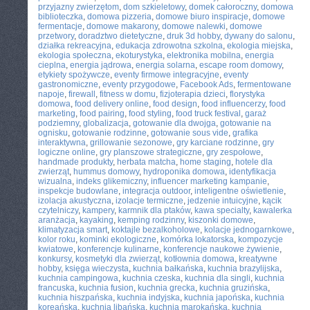
przyjazny zwierzętom
,
dom szkieletowy
,
domek całoroczny
,
domowa
biblioteczka
,
domowa pizzeria
,
domowe biuro inspiracje
,
domowe
fermentacje
,
domowe makarony
,
domowe nalewki
,
domowe
przetwory
,
doradztwo dietetyczne
,
druk 3d hobby
,
dywany do salonu
,
działka rekreacyjna
,
edukacja zdrowotna szkolna
,
ekologia miejska
,
ekologia społeczna
,
ekoturystyka
,
elektronika mobilna
,
energia
cieplna
,
energia jądrowa
,
energia solarna
,
escape room domowy
,
etykiety spożywcze
,
eventy firmowe integracyjne
,
eventy
gastronomiczne
,
eventy przygodowe
,
Facebook Ads
,
fermentowane
napoje
,
firewall
,
fitness w domu
,
fizjoterapia dzieci
,
florystyka
domowa
,
food delivery online
,
food design
,
food influencerzy
,
food
marketing
,
food pairing
,
food styling
,
food truck festival
,
garaż
podziemny
,
globalizacja
,
gotowanie dla dwojga
,
gotowanie na
ognisku
,
gotowanie rodzinne
,
gotowanie sous vide
,
grafika
interaktywna
,
grillowanie sezonowe
,
gry karciane rodzinne
,
gry
logiczne online
,
gry planszowe strategiczne
,
gry zespołowe
,
handmade produkty
,
herbata matcha
,
home staging
,
hotele dla
zwierząt
,
hummus domowy
,
hydroponika domowa
,
identyfikacja
wizualna
,
indeks glikemiczny
,
influencer marketing kampanie
,
inspekcje budowlane
,
integracja outdoor
,
inteligentne oświetlenie
,
izolacja akustyczna
,
izolacje termiczne
,
jedzenie intuicyjne
,
kącik
czytelniczy
,
kampery
,
karmnik dla ptaków
,
kawa specialty
,
kawalerka
aranżacja
,
kayaking
,
kemping rodzinny
,
kiszonki domowe
,
klimatyzacja smart
,
koktajle bezalkoholowe
,
kolacje jednogarnkowe
,
kolor roku
,
kominki ekologiczne
,
komórka lokatorska
,
kompozycje
kwiatowe
,
konferencje kulinarne
,
konferencje naukowe żywienie
,
konkursy
,
kosmetyki dla zwierząt
,
kotłownia domowa
,
kreatywne
hobby
,
księga wieczysta
,
kuchnia bałkańska
,
kuchnia brazylijska
,
kuchnia campingowa
,
kuchnia czeska
,
kuchnia dla singli
,
kuchnia
francuska
,
kuchnia fusion
,
kuchnia grecka
,
kuchnia gruzińska
,
kuchnia hiszpańska
,
kuchnia indyjska
,
kuchnia japońska
,
kuchnia
koreańska
,
kuchnia libańska
,
kuchnia marokańska
,
kuchnia