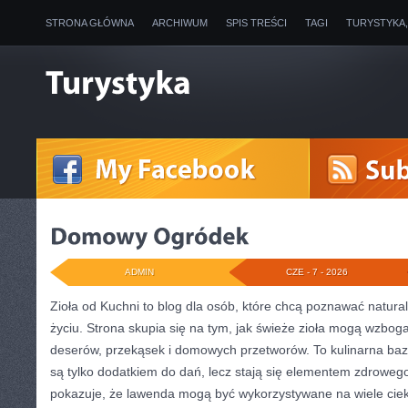
STRONA GŁÓWNA
ARCHIWUM
SPIS TREŚCI
TAGI
TURYSTYKA
ADMIN
CZE - 7 - 2026
Zioła od Kuchni to blog dla osób, które chcą poznawać natur
życiu. Strona skupia się na tym, jak świeże zioła mogą wzbog
deserów, przekąsek i domowych przetworów. To kulinarna baza
są tylko dodatkiem do dań, lecz stają się elementem zdrowego 
pokazuje, że lawenda mogą być wykorzystywane na wiele ci