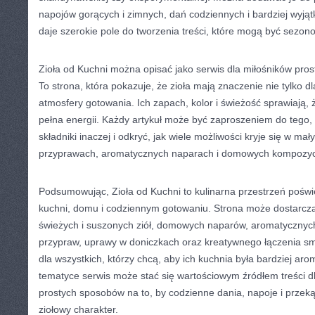
napojów gorących i zimnych, dań codziennych i bardziej wyjąt
daje szerokie pole do tworzenia treści, które mogą być sezon
Zioła od Kuchni można opisać jako serwis dla miłośników pro
To strona, która pokazuje, że zioła mają znaczenie nie tylko d
atmosfery gotowania. Ich zapach, kolor i świeżość sprawiają, ż
pełna energii. Każdy artykuł może być zaproszeniem do tego,
składniki inaczej i odkryć, jak wiele możliwości kryje się w mał
przyprawach, aromatycznych naparach i domowych kompozyc
Podsumowując, Zioła od Kuchni to kulinarna przestrzeń poświ
kuchni, domu i codziennym gotowaniu. Strona może dostarcz
świeżych i suszonych ziół, domowych naparów, aromatycznych
przypraw, uprawy w doniczkach oraz kreatywnego łączenia sm
dla wszystkich, którzy chcą, aby ich kuchnia była bardziej aro
tematyce serwis może stać się wartościowym źródłem treści d
prostych sposobów na to, by codzienne dania, napoje i przeką
ziołowy charakter.