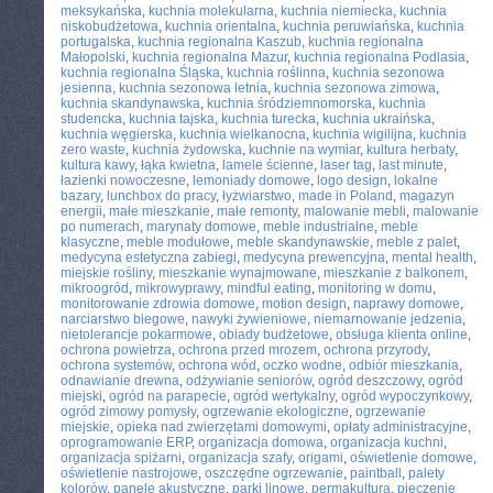
meksykańska
,
kuchnia molekularna
,
kuchnia niemiecka
,
kuchnia
niskobudżetowa
,
kuchnia orientalna
,
kuchnia peruwiańska
,
kuchnia
portugalska
,
kuchnia regionalna Kaszub
,
kuchnia regionalna
Małopolski
,
kuchnia regionalna Mazur
,
kuchnia regionalna Podlasia
,
kuchnia regionalna Śląska
,
kuchnia roślinna
,
kuchnia sezonowa
jesienna
,
kuchnia sezonowa letnia
,
kuchnia sezonowa zimowa
,
kuchnia skandynawska
,
kuchnia śródziemnomorska
,
kuchnia
studencka
,
kuchnia tajska
,
kuchnia turecka
,
kuchnia ukraińska
,
kuchnia węgierska
,
kuchnia wielkanocna
,
kuchnia wigilijna
,
kuchnia
zero waste
,
kuchnia żydowska
,
kuchnie na wymiar
,
kultura herbaty
,
kultura kawy
,
łąka kwietna
,
lamele ścienne
,
laser tag
,
last minute
,
łazienki nowoczesne
,
lemoniady domowe
,
logo design
,
lokalne
bazary
,
lunchbox do pracy
,
łyżwiarstwo
,
made in Poland
,
magazyn
energii
,
małe mieszkanie
,
małe remonty
,
malowanie mebli
,
malowanie
po numerach
,
marynaty domowe
,
meble industrialne
,
meble
klasyczne
,
meble modułowe
,
meble skandynawskie
,
meble z palet
,
medycyna estetyczna zabiegi
,
medycyna prewencyjna
,
mental health
,
miejskie rośliny
,
mieszkanie wynajmowane
,
mieszkanie z balkonem
,
mikroogród
,
mikrowyprawy
,
mindful eating
,
monitoring w domu
,
monitorowanie zdrowia domowe
,
motion design
,
naprawy domowe
,
narciarstwo biegowe
,
nawyki żywieniowe
,
niemarnowanie jedzenia
,
nietolerancje pokarmowe
,
obiady budżetowe
,
obsługa klienta online
,
ochrona powietrza
,
ochrona przed mrozem
,
ochrona przyrody
,
ochrona systemów
,
ochrona wód
,
oczko wodne
,
odbiór mieszkania
,
odnawianie drewna
,
odżywianie seniorów
,
ogród deszczowy
,
ogród
miejski
,
ogród na parapecie
,
ogród wertykalny
,
ogród wypoczynkowy
,
ogród zimowy pomysły
,
ogrzewanie ekologiczne
,
ogrzewanie
miejskie
,
opieka nad zwierzętami domowymi
,
opłaty administracyjne
,
oprogramowanie ERP
,
organizacja domowa
,
organizacja kuchni
,
organizacja spiżarni
,
organizacja szafy
,
origami
,
oświetlenie domowe
,
oświetlenie nastrojowe
,
oszczędne ogrzewanie
,
paintball
,
palety
kolorów
,
panele akustyczne
,
parki linowe
,
permakultura
,
pieczenie