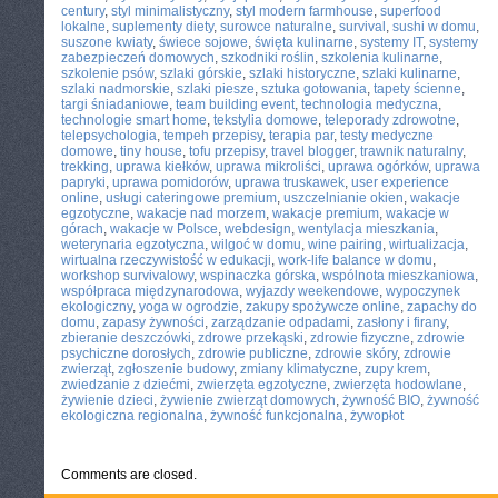
century
,
styl minimalistyczny
,
styl modern farmhouse
,
superfood
lokalne
,
suplementy diety
,
surowce naturalne
,
survival
,
sushi w domu
,
suszone kwiaty
,
świece sojowe
,
święta kulinarne
,
systemy IT
,
systemy
zabezpieczeń domowych
,
szkodniki roślin
,
szkolenia kulinarne
,
szkolenie psów
,
szlaki górskie
,
szlaki historyczne
,
szlaki kulinarne
,
szlaki nadmorskie
,
szlaki piesze
,
sztuka gotowania
,
tapety ścienne
,
targi śniadaniowe
,
team building event
,
technologia medyczna
,
technologie smart home
,
tekstylia domowe
,
teleporady zdrowotne
,
telepsychologia
,
tempeh przepisy
,
terapia par
,
testy medyczne
domowe
,
tiny house
,
tofu przepisy
,
travel blogger
,
trawnik naturalny
,
trekking
,
uprawa kiełków
,
uprawa mikroliści
,
uprawa ogórków
,
uprawa
papryki
,
uprawa pomidorów
,
uprawa truskawek
,
user experience
online
,
usługi cateringowe premium
,
uszczelnianie okien
,
wakacje
egzotyczne
,
wakacje nad morzem
,
wakacje premium
,
wakacje w
górach
,
wakacje w Polsce
,
webdesign
,
wentylacja mieszkania
,
weterynaria egzotyczna
,
wilgoć w domu
,
wine pairing
,
wirtualizacja
,
wirtualna rzeczywistość w edukacji
,
work-life balance w domu
,
workshop survivalowy
,
wspinaczka górska
,
wspólnota mieszkaniowa
,
współpraca międzynarodowa
,
wyjazdy weekendowe
,
wypoczynek
ekologiczny
,
yoga w ogrodzie
,
zakupy spożywcze online
,
zapachy do
domu
,
zapasy żywności
,
zarządzanie odpadami
,
zasłony i firany
,
zbieranie deszczówki
,
zdrowe przekąski
,
zdrowie fizyczne
,
zdrowie
psychiczne dorosłych
,
zdrowie publiczne
,
zdrowie skóry
,
zdrowie
zwierząt
,
zgłoszenie budowy
,
zmiany klimatyczne
,
zupy krem
,
zwiedzanie z dziećmi
,
zwierzęta egzotyczne
,
zwierzęta hodowlane
,
żywienie dzieci
,
żywienie zwierząt domowych
,
żywność BIO
,
żywność
ekologiczna regionalna
,
żywność funkcjonalna
,
żywopłot
Comments are closed.