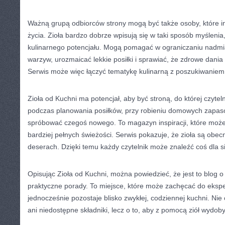
Ważną grupą odbiorców strony mogą być także osoby, które i
życia. Zioła bardzo dobrze wpisują się w taki sposób myśleni
kulinarnego potencjału. Mogą pomagać w ograniczaniu nadmi
warzyw, urozmaicać lekkie posiłki i sprawiać, że zdrowe dania 
Serwis może więc łączyć tematykę kulinarną z poszukiwaniem
Zioła od Kuchni ma potencjał, aby być stroną, do której czyte
podczas planowania posiłków, przy robieniu domowych zapas
spróbować czegoś nowego. To magazyn inspiracji, które moż
bardziej pełnych świeżości. Serwis pokazuje, że zioła są obe
deserach. Dzięki temu każdy czytelnik może znaleźć coś dla si
Opisując Zioła od Kuchni, można powiedzieć, że jest to blog o 
praktyczne porady. To miejsce, które może zachęcać do eksp
jednocześnie pozostaje blisko zwykłej, codziennej kuchni. Nie 
ani niedostępne składniki, lecz o to, aby z pomocą ziół wydo