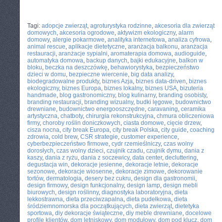
CATEGORIES:
TURYSTYKA, PODRÓŻE
Tagi:
adopcje zwierząt
,
agroturystyka rodzinne
,
akcesoria dla zwierząt
domowych
,
akcesoria ogrodowe
,
aktywizm ekologiczny
,
alarm
domowy
,
alergie pokarmowe
,
analityka internetowa
,
analiza cyfrowa
,
animal rescue
,
aplikacje dietetyczne
,
aranżacja balkonu
,
aranżacja
restauracji
,
aranżacje sypialni
,
aromaterapia domowa
,
audioguide
,
automatyka domowa
,
backup danych
,
bajki edukacyjne
,
balkon w
bloku
,
beczka na deszczówkę
,
behawiorystyka
,
bezpieczeństwo
dzieci w domu
,
bezpieczne wiercenie
,
big data analizy
,
biodegradowalne produkty
,
biznes Azja
,
biznes data-driven
,
biznes
ekologiczny
,
biznes Europa
,
biznes lokalny
,
biznes USA
,
bizuteria
handmade
,
blog gastronomiczny
,
blog kulinarny
,
branding osobisty
,
branding restauracji
,
branding wizualny
,
budki lęgowe
,
budownictwo
drewniane
,
budownictwo energooszczędne
,
caravaning
,
ceramika
artystyczna
,
chatboty
,
chirurgia rekonstrukcyjna
,
chmura obliczeniowa
firmy
,
choroby roślin doniczkowych
,
ciasta domowe
,
cięcie drzew
,
cisza nocna
,
city break Europa
,
city break Polska
,
city guide
,
coaching
zdrowia
,
cold brew
,
CSR strategie
,
customer experience
,
cyberbezpieczeństwo firmowe
,
cydr rzemieślniczy
,
czas wolny
dorosłych
,
czas wolny dzieci
,
czujnik czadu
,
czujnik dymu
,
dania z
kaszy
,
dania z ryżu
,
dania z soczewicy
,
data center
,
decluttering
,
degustacja win
,
dekoracje jesienne
,
dekoracje letnie
,
dekoracje
sezonowe
,
dekoracje wiosenne
,
dekoracje zimowe
,
dekorowanie
tortów
,
dermatologia
,
desery bez cukru
,
design dla gastronomii
,
design firmowy
,
design funkcjonalny
,
design lamp
,
design mebli
biurowych
,
design roślinny
,
diagnostyka laboratoryjna
,
dieta
lekkostrawna
,
dieta przeciwzapalna
,
dieta pudełkowa
,
dieta
śródziemnomorska dla początkujących
,
dieta zwierząt
,
dietetyka
sportowa
,
diy dekoracje świąteczne
,
diy meble drewniane
,
docelowe
profile klientów
,
dom letniskowy
,
dom modułowy
,
dom pod klucz
,
dom