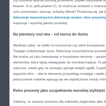
czy ozdobne latarnie potrafią przemienić zwykłe mieszkanie 
heaven. A co, jeśli powiem Ci, że można je zestawić z nowo
retro prezentami, tworząc unikalny klimat? Przekonaj się, jak 
dekoracje marynistyczne,dekoracje wnętrz, retro prezenty
inspiracje i wysokiej jakości produkty.
Na pierwszy rzut oka – od morza do domu
Wyobraź sobie, że statki na horyzoncie czy stare kompasowe 
Twojego codziennego życia. Dekoracje marynistyczne pozwala
Nie trzeba od razu inwestować w kosztowne remonty – wystar
elementów, które będą nawiązywać do morskiej tradycji. To jak
zatoczce, nawet gdy na zewnątrz panuje miejski zgiełk. Częst
zegarów retro – oba te elementy przywołują nostalgię i ciepł
jednocześnie świetnie wpisują się we współczesne trendy mini
Retro prezenty jako uzupełnienie morskiej stylistyki
Załóżmy, że szukasz prezentu dla miłośnika żeglarstwa albo fa