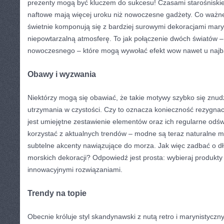
prezenty mogą być kluczem do sukcesu! Czasami starośniskie
naftowe mają więcej uroku niż nowoczesne gadżety. Co ważne
świetnie komponują się z bardziej surowymi dekoracjami mary
niepowtarzalną atmosferę. To jak połączenie dwóch światów –
nowoczesnego – które mogą wywołać efekt wow nawet u najba
Obawy i wyzwania
Niektórzy mogą się obawiać, że takie motywy szybko się znud
utrzymania w czystości. Czy to oznacza konieczność rezygnacj
jest umiejętne zestawienie elementów oraz ich regularne odśw
korzystać z aktualnych trendów – modne są teraz naturalne ma
subtelne akcenty nawiązujące do morza. Jak więc zadbać o dł
morskich dekoracji? Odpowiedź jest prosta: wybieraj produkty w
innowacyjnymi rozwiązaniami.
Trendy na topie
Obecnie króluje styl skandynawski z nutą retro i marynistycz