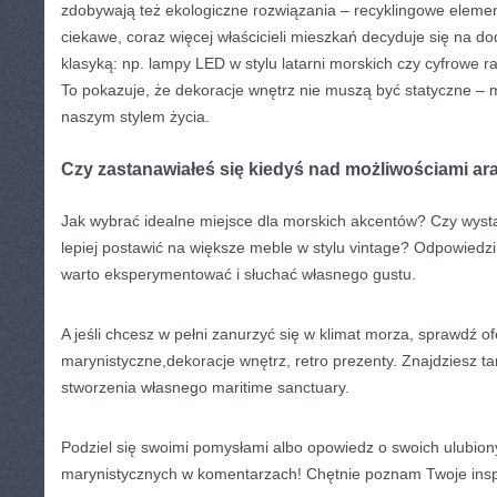
zdobywają też ekologiczne rozwiązania – recyklingowe elemen
ciekawe, coraz więcej właścicieli mieszkań decyduje się na do
klasyką: np. lampy LED w stylu latarni morskich czy cyfrowe ra
To pokazuje, że dekoracje wnętrz nie muszą być statyczne 
naszym stylem życia.
Czy zastanawiałeś się kiedyś nad możliwościami ar
Jak wybrać idealne miejsce dla morskich akcentów? Czy wysta
lepiej postawić na większe meble w stylu vintage? Odpowiedzi
warto eksperymentować i słuchać własnego gustu.
A jeśli chcesz w pełni zanurzyć się w klimat morza, sprawdź of
marynistyczne,dekoracje wnętrz, retro prezenty. Znajdziesz t
stworzenia własnego maritime sanctuary.
Podziel się swoimi pomysłami albo opowiedz o swoich ulubio
marynistycznych w komentarzach! Chętnie poznam Twoje inspi