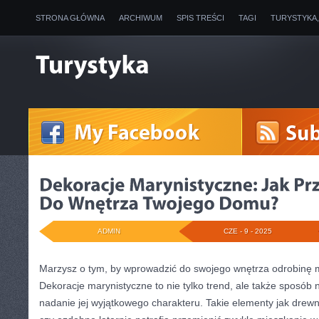
STRONA GŁÓWNA
ARCHIWUM
SPIS TREŚCI
TAGI
TURYSTYKA
ADMIN
CZE - 9 - 2025
Marzysz o tym, by wprowadzić do swojego wnętrza odrobinę 
Dekoracje marynistyczne to nie tylko trend, ale także sposób 
nadanie jej wyjątkowego charakteru. Takie elementy jak drewni