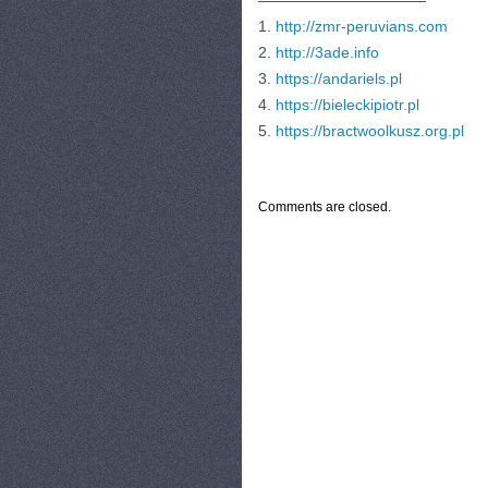
———————————
1.
http://zmr-peruvians.com
2.
http://3ade.info
3.
https://andariels.pl
4.
https://bieleckipiotr.pl
5.
https://bractwoolkusz.org.pl
CATEGORIES:
TURYSTYKA, PODRÓŻE
Comments are closed.