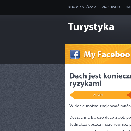
STRONA GŁÓWNA
ARCHIWUM
SP
ADMIN
W Necie można znajdować mnóstw
Deszcz ma bardzo dużo zalet, po
Jednakże deszcz może również p