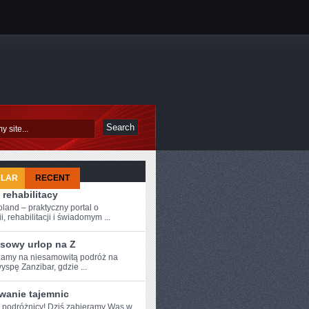
ULAR
RECENT
 rehabilitacy
oland – praktyczny portal o
i, rehabilitacji i świadomym ...
sowy urlop na Z
amy na niesamowitą podróż na
yspę Zanzibar, gdzie ...
wanie tajemnic
e podróżnicy! Dziś zabieramy Was w