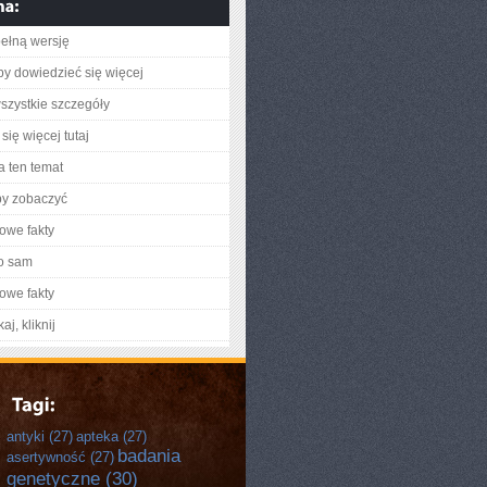
ełną wersję
aby dowiedzieć się więcej
szystkie szczegóły
się więcej tutaj
a ten temat
by zobaczyć
owe fakty
o sam
owe fakty
aj, kliknij
antyki
(27)
apteka
(27)
badania
asertywność
(27)
genetyczne
(30)