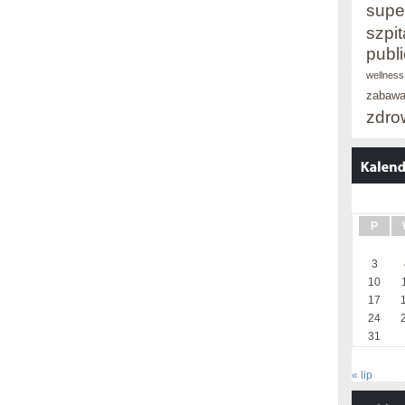
supe
szpit
publ
wellness
zabaw
zdro
P
3
10
17
24
31
« lip