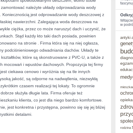
Z kłopotami spowodowanymi deszczem, wolno sobie
fascynu
zy zamontować należyte układy odprowadzania wody
ROZMAITYMI
. Koniecznością jest odprowadzanie wody deszczowej z
Odkryj
RYZYKAMI
Witajci
płaskiej nawierzchni. Zalegająca woda deszczowa na
w ‌podró
zwykle ciężka, przez co może naruszyć dach i uczynić, że
nkach. Stąd każdy kto taki dach posiada, powinien
antyki
genet
oponowano na stronie
. Firma która się na niej ogłasza,
bud
emy podciśnieniowego odwadniania dachów. Układy te
i kształtków, które są skonstruowane z PVC-U, a także z
diagno
egzam
h mocowań i wpustów dachowych. Propozycja tej firmy
edukac
jest ciekawa cenowo i wyróżnia się na tle innych
medy
wysoką jakość, są odporne na nadwątlenia, niezwykłą
rzykrótkim czasem realizacji tej lokaty. To ogromnie
mieszka
ochro
dobrze służyła długie lata. Firma oferuje też
opieka
eszkaniu klienta, co jest dla niego bardzo komfortowe.
zdro
e, jest konkretna i przystępna, powinno się się jej bliżej
przy
zystkimi detalami.
społe
rodzina