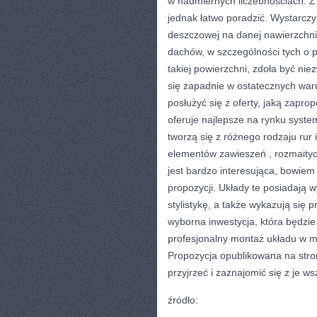
w nadmiernych liczebnościach. 
jednak łatwo poradzić. Wystarc
deszczowej na danej nawierzchni
dachów, w szczególności tych o 
takiej powierzchni, zdoła być nie
się zapadnie w ostatecznych waru
posłużyć się z oferty, jaką zapr
oferuje najlepsze na rynku syst
tworzą się z różnego rodzaju rur 
elementów zawieszeń , rozmaityc
jest bardzo interesująca, bowiem 
propozycji. Układy te posiadają 
stylistykę, a także wykazują się p
wyborna inwestycja, która będzie 
profesjonalny montaż układu w mi
Propozycja opublikowana na stroni
przyjrzeć i zaznajomić się z je ws
źródło: