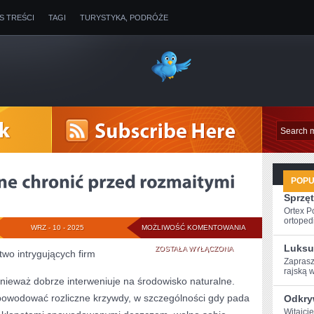
IS TREŚCI
TAGI
TURYSTYKA, PODRÓŻE
POP
Sprzęt
Ortex P
ortopedi
DACH
WRZ - 10 - 2025
MOŻLIWOŚĆ KOMENTOWANIA
Luksu
JEST
ZOSTAŁA WYŁĄCZONA
o intrygujących firm
Zaprasz
KONIECZNE
rajską w
nieważ dobrze interweniuje na środowisko naturalne.
CHRONIĆ
owodować rozliczne krzywdy, w szczególności gdy pada
Odkry
PRZED
Witajci