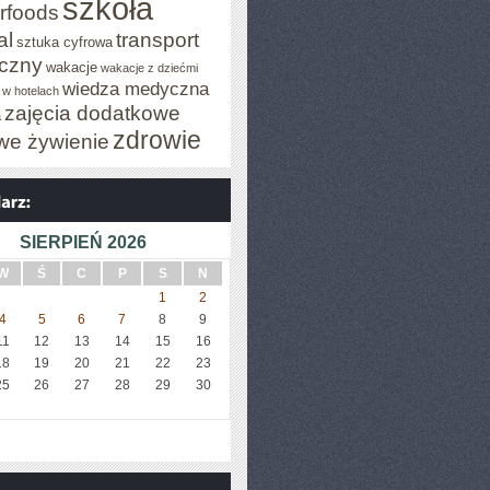
szkoła
rfoods
al
transport
sztuka cyfrowa
iczny
wakacje
wakacje z dziećmi
wiedza medyczna
 w hotelach
zajęcia dodatkowe
a
zdrowie
we żywienie
SIERPIEŃ 2026
W
Ś
C
P
S
N
1
2
4
5
6
7
8
9
11
12
13
14
15
16
18
19
20
21
22
23
25
26
27
28
29
30