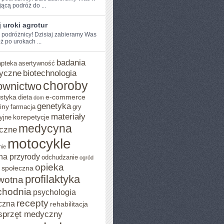
jącą podróż do ...
 uroki agrotur
e podróżnicy! Dzisiaj zabieramy Was
ż po urokach ...
badania
apteka
asertywność
yczne
biotechnologia
choroby
ownictwo
styka
e-commerce
dieta
dom
genetyka
iny
farmacja
gry
materiały
korepetycje
yjne
medycyna
czne
motocykle
nie
na przyrody
odchudzanie
ogród
opieka
 społeczna
profilaktyka
wotna
chodnia
psychologia
recepty
czna
rehabilitacja
sprzęt medyczny