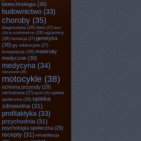
biotechnologia
(30)
budownictwo
(33)
choroby
(35)
diagnostyka
(28)
dieta
(27)
dom
e-commerce
(28)
egzaminy
(26)
genetyka
(28)
farmacja
(27)
(30)
gry edukacyjne
(27)
materiały
korepetycje
(28)
medyczne
(30)
medycyna
(34)
mieszkanie
(26)
motocykle
(38)
ochrona przyrody
(29)
opieka
odchudzanie
(27)
ogród
(26)
opieka
społeczna
(28)
zdrowotna
(31)
profilaktyka
(33)
przychodnia
(31)
psychologia społeczna
(29)
recepty
(31)
rehabilitacja