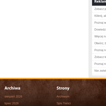
Zobacz p
Kliknij, 
Poznaj w
Dowiedz 
Więcej n
Otwórz, 
Poznaj n
Zobacz t
Poznaj n
Nie zwlek
sierpień 2026
Archiwum
lipiec 2026
Spis Treści