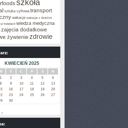
szkoła
rfoods
al
transport
sztuka cyfrowa
iczny
wakacje
wakacje z dziećmi
wiedza medyczna
 w hotelach
zajęcia dodatkowe
a
zdrowie
we żywienie
KWIECIEŃ 2025
W
Ś
C
P
S
N
1
2
3
4
5
6
8
9
10
11
12
13
15
16
17
18
19
20
22
23
24
25
26
27
29
30
 »