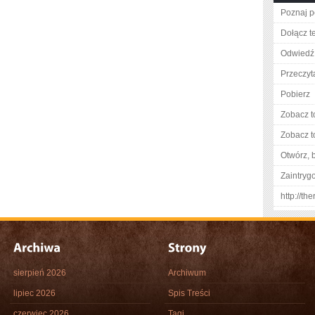
Poznaj p
Dołącz t
Odwiedź
Przeczyta
Pobierz
Zobacz t
Zobacz t
Otwórz, 
Zaintry
http://t
sierpień 2026
Archiwum
lipiec 2026
Spis Treści
czerwiec 2026
Tagi