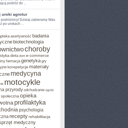
jącą podróż do ...
 uroki agrotur
e podróżnicy! Dzisiaj zabieramy Was
ż po urokach ...
badania
apteka
asertywność
yczne
biotechnologia
choroby
ownictwo
styka
e-commerce
dieta
dom
genetyka
iny
farmacja
gry
materiały
korepetycje
yjne
medycyna
czne
motocykle
nie
na przyrody
odchudzanie
ogród
opieka
 społeczna
profilaktyka
wotna
chodnia
psychologia
recepty
czna
rehabilitacja
sprzęt medyczny