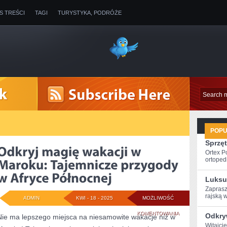
IS TREŚCI
TAGI
TURYSTYKA, PODRÓŻE
POP
Sprzęt
Ortex P
ortopedi
Luksu
Zaprasz
rajską w
ADMIN
KWI - 18 - 2025
MOŻLIWOŚĆ
ODKRYJ
KOMENTOWANIA
Odkry
Nie ma lepszego miejsca na niesamowite wakacje niż w
Witajci