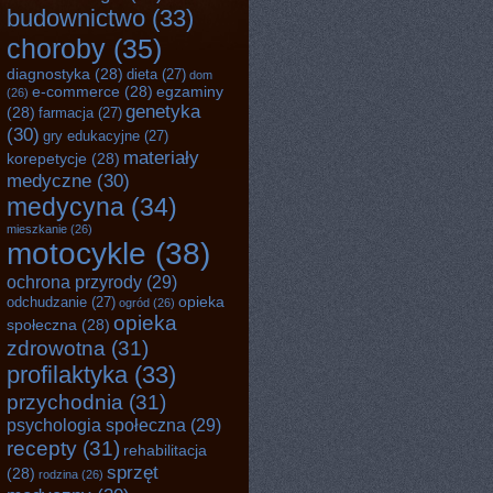
budownictwo
(33)
choroby
(35)
diagnostyka
(28)
dieta
(27)
dom
e-commerce
(28)
egzaminy
(26)
genetyka
(28)
farmacja
(27)
(30)
gry edukacyjne
(27)
materiały
korepetycje
(28)
medyczne
(30)
medycyna
(34)
mieszkanie
(26)
motocykle
(38)
ochrona przyrody
(29)
opieka
odchudzanie
(27)
ogród
(26)
opieka
społeczna
(28)
zdrowotna
(31)
profilaktyka
(33)
przychodnia
(31)
psychologia społeczna
(29)
recepty
(31)
rehabilitacja
sprzęt
(28)
rodzina
(26)