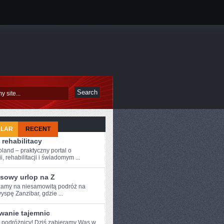
ULAR
RECENT
 rehabilitacy
oland – praktyczny portal o
i, rehabilitacji i świadomym ...
sowy urlop na Z
amy na niesamowitą podróż na
yspę Zanzibar, gdzie ...
wanie tajemnic
e podróżnicy! Dziś zabieramy Was w