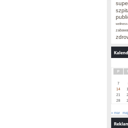
supe
szpit
publ
wellness
zabaw
zdro
P
7
14
21
28
« mar
maj