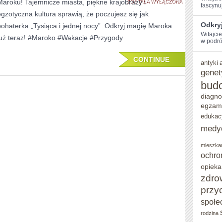
Maroku! Tajemnicze miasta, piękne krajobrazy i
MAGIĘ
ZOSTAŁA WYŁĄCZONA
fascynu
egzotyczna kultura sprawią, że poczujesz się jak
WAKACJI
Odkryj
bohaterka „Tysiąca i jednej nocy”. Odkryj magię Maroka
W
Witajci
już teraz! #Maroko #Wakacje #Przygody
w ‌podró
MAROKU:
CONTINUE
TAJEMNICZE
antyki
genet
PRZYGODY
bud
W
diagno
egzam
AFRYCE
edukac
PÓŁNOCNEJ
medy
mieszka
ochro
opieka
zdro
przy
społe
rodzina