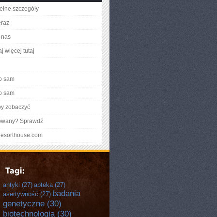
ełne szczegóły
eraz
 nas
j więcej tutaj
o sam
o sam
by zobaczyć
gowany? Sprawdź
heresorthouse.com
antyki
(27)
apteka
(27)
badania
asertywność
(27)
genetyczne
(30)
biotechnologia
(30)