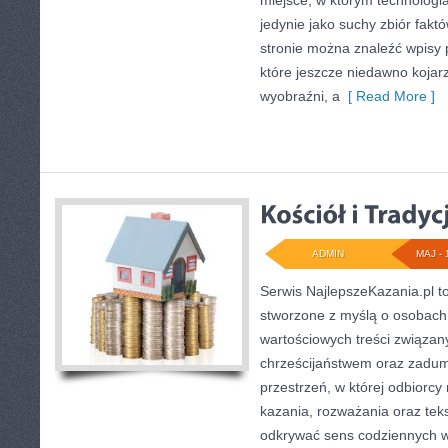
miejsce, w którym technologia
jedynie jako suchy zbiór fakt
stronie można znaleźć wpisy
które jeszcze niedawno kojarz
wyobraźni, a
[ Read More ]
ADMIN
MAJ - 
Serwis NajlepszeKazania.pl t
stworzone z myślą o osobach,
wartościowych treści związan
chrześcijaństwem oraz zadum
przestrzeń, w której odbiorc
kazania, rozważania oraz tek
odkrywać sens codziennych 