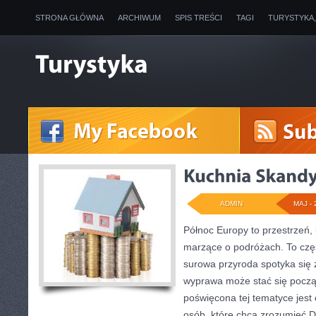
STRONA GŁÓWNA
ARCHIWUM
SPIS TREŚCI
TAGI
TURYSTYKA
ADMIN
MAJ - 
Północ Europy to przestrzeń, k
marzące o podróżach. To czę
surowa przyroda spotyka się z
wyprawa może stać się począt
poświęcona tej tematyce jest 
osób, które chcą zrozumieć Da