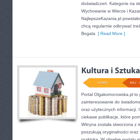
doświadczeń. Kategorie na str
Wychowanie w Wierze i Kazani
NajlepszeKazania.pl powstało
chcą regularnie odkrywać treś
Bogata
[ Read More ]
ADMIN
MAJ - 
Portal Olgakomorowska.pl to 
zainteresowanie do świadomeg
oraz użytecznych informacji. 
ciekawe publikacje, które pom
Witryna została stworzona z 
poszukują oryginalności oraz 
praktyką. W obrębie portalu 