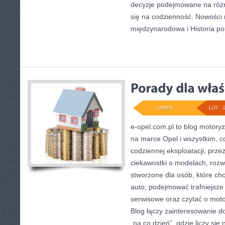
decyzje podejmowane na różn
się na codzienność. Nowości n
międzynarodowa i Historia po
ADMIN
LUT - 
e-opel.com.pl to blog motoryz
na marce Opel i wszystkim, c
codziennej eksploatacji, prze
ciekawostki o modelach, rozwi
stworzone dla osób, które chc
auto, podejmować trafniejsze
serwisowe oraz czytać o moto
Blog łączy zainteresowanie 
„na co dzień”, gdzie liczy się n