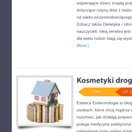
wspierające dzieci znajdą pr
dotyczące rutyny dnia z mal
od wieku wczesnodziecięcego 
Zobacz także Dietetyka i zdrow
nauczycieli. Ideą serwisu jes
dla wielu rodzin stają się wy
More ]
ADMIN
LUT - 
Estetica Endermologia to blo
osobach, które chcą mądrze d
rozumieć, jak działają prepar
polega medycyna estetyczna o
gabinetowe mają realne działa