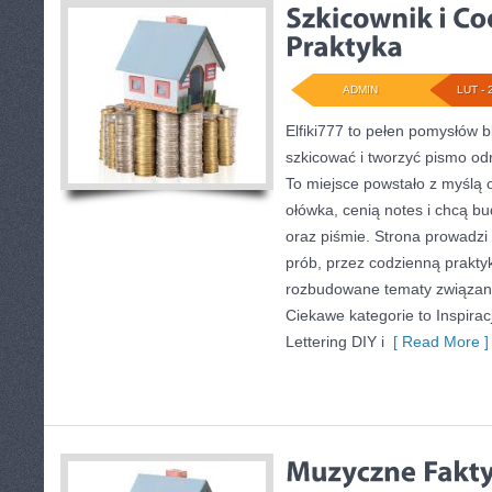
ADMIN
LUT - 
Elfiki777 to pełen pomysłów b
szkicować i tworzyć pismo o
To miejsce powstało z myślą o
ołówka, cenią notes i chcą b
oraz piśmie. Strona prowadzi
prób, przez codzienną praktyk
rozbudowane tematy związane 
Ciekawe kategorie to Inspiracj
Lettering DIY i
[ Read More ]