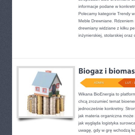
informacje podane w konkretn
Polecamy kategorie Trendy w 
Meble Drewniane. Rdzeniem s
drewniany widziane z kilku p
inżynierskiej, stolarskiej oraz
ADMIN
LUT - 
Wikana BioEnergia to platfor
chcą zrozumieć temat bioener
jednocześnie konkretny. Stro
jak materia organiczna może s
jak wygląda logistyka surowc
uwagę, gdy w grę wchodzą kos