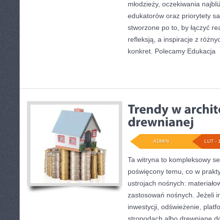
młodzieży, oczekiwania najbl
edukatorów oraz priorytety s
stworzone po to, by łączyć r
refleksją, a inspiracje z różn
konkret. Polecamy Edukacja
[
ADMIN
LUT - 
Ta witryna to kompleksowy se
poświęcony temu, co w prakty
ustrojach nośnych: materiał
zastosowań nośnych. Jeżeli in
inwestycji, odświeżenie, plat
stropodach albo drewniane do