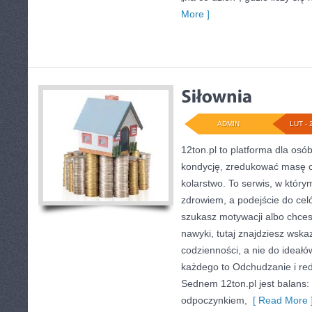
More ]
ADMIN
LUT - 
12ton.pl to platforma dla os
kondycję, zredukować masę ci
kolarstwo. To serwis, w którym
zdrowiem, a podejście do celó
szukasz motywacji albo chce
nawyki, tutaj znajdziesz ws
codzienności, a nie do ideałó
każdego to Odchudzanie i re
Sednem 12ton.pl jest balans:
odpoczynkiem,
[ Read More 