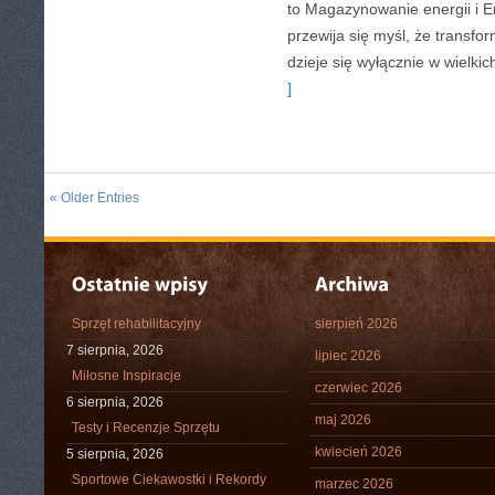
to Magazynowanie energii i E
przewija się myśl, że transfo
dzieje się wyłącznie w wielkic
]
« Older Entries
Sprzęt rehabilitacyjny
sierpień 2026
7 sierpnia, 2026
lipiec 2026
Miłosne Inspiracje
czerwiec 2026
6 sierpnia, 2026
maj 2026
Testy i Recenzje Sprzętu
kwiecień 2026
5 sierpnia, 2026
Sportowe Ciekawostki i Rekordy
marzec 2026