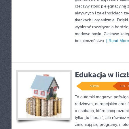
rzeczywistość pielęgnacyjną 
aktywnych i zależnościach z
tkankach i organizmie. Dzięki
wybierać rozwiązania bardzie
modowe hasła. Ciekawe kateg
bezpieczeństwo
[ Read More
ADMIN
LUT - 
To autorski magazyn poświęco
rodzimym, europejskim oraz 
o osobach, które chcą rozumie
tylko „tu i teraz”, ale równie
zmieniają się programy, metod