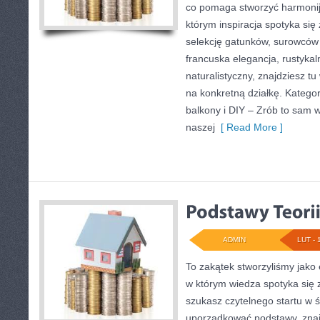
co pomaga stworzyć harmonij
którym inspiracja spotyka się 
selekcję gatunków, surowców i 
francuska elegancja, rustykal
naturalistyczny, znajdziesz tu
na konkretną działkę. Kategor
balkony i DIY – Zrób to sam 
naszej
[ Read More ]
ADMIN
LUT - 
To zakątek stworzyliśmy jako
w którym wiedza spotyka się z
szukasz czytelnego startu w 
uporządkować podstawy, znaj