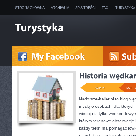
STRONA GŁÓWNA
ARCHIWUM
SPIS TREŚCI
TAGI
TURYSTYKA
ADMIN
LUT - 
Nadorsze-haller.pl to blog węd
myślą o osobach, dla których 
więcej niż tylko weekendowym
którym terenowe obserwacje 
każdy tekst ma pomagać łowić
satysfakcją. Jeśli szukasz p