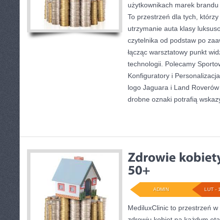
użytkownikach marek brandu 
To przestrzeń dla tych, którz
utrzymanie auta klasy luksus
czytelnika od podstaw po za
łącząc warsztatowy punkt widz
technologii. Polecamy Sporto
Konfiguratory i Personalizac
logo Jaguara i Land Roverów 
drobne oznaki potrafią wska
ADMIN
LUT - 
MediluxClinic to przestrzeń w
zdrowiu kobiet na każdym etap