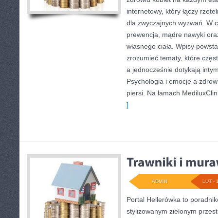
internetowy, który łączy rzet
dla zwyczajnych wyzwań. W ce
prewencja, mądre nawyki ora
własnego ciała. Wpisy powst
zrozumieć tematy, które częs
a jednocześnie dotykają inty
Psychologia i emocje a zdrow
piersi. Na łamach MediluxClini
]
ADMIN
LUT - 
Portal Hellerówka to poradni
stylizowanym zielonym przes