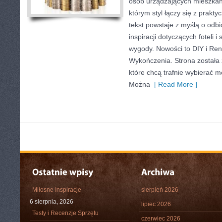
osób urządzających mieszkani
którym styl łączy się z prakt
tekst powstaje z myślą o odbi
inspiracji dotyczących foteli 
wygody. Nowości to DIY i Reno
Wykończenia. Strona została 
które chcą trafnie wybierać m
Można
[ Read More ]
Miłosne Inspiracje
sierpień 2026
6 sierpnia, 2026
lipiec 2026
Testy i Recenzje Sprzętu
czerwiec 2026