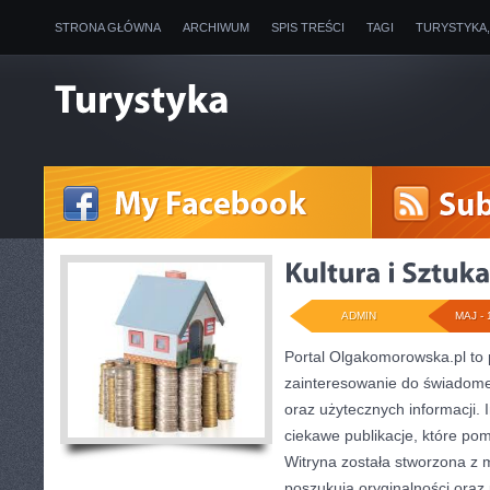
STRONA GŁÓWNA
ARCHIWUM
SPIS TREŚCI
TAGI
TURYSTYKA
ADMIN
MAJ - 
Portal Olgakomorowska.pl to 
zainteresowanie do świadomeg
oraz użytecznych informacji. 
ciekawe publikacje, które pom
Witryna została stworzona z 
poszukują oryginalności oraz 