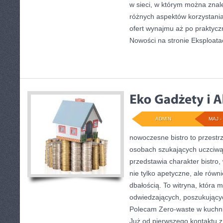
w sieci, w którym można znal
różnych aspektów korzystani
ofert wynajmu aż po praktyc
Nowości na stronie Eksploatac
ADMIN
MAJ - 
nowoczesne bistro to przestrz
osobach szukających uczciwą
przedstawia charakter bistro,
nie tylko apetyczne, ale rów
dbałością. To witryna, która
odwiedzających, poszukujący
Polecam Zero-waste w kuchni
Już od pierwszego kontaktu 